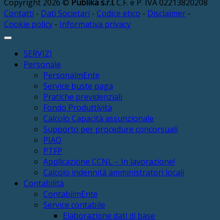
Copyright 2026 ©
Publika s.r.l.
C.F. e P. IVA 02213820208
Contatti
-
Dati Societari
-
Codice etico
-
Disclaimer
-
Cookie policy
-
Informativa privacy
SERVIZI
Personale
PersonalmEnte
Service buste paga
Pratiche previdenziali
Fondo Produttività
Calcolo Capacità assunzionale
Supporto per procedure concorsuali
PIAO
PTFP
Applicazione CCNL – In lavorazione!
Calcolo indennità amministratori locali
Contabilità
ContabilmEnte
Service contabile
Elaborazione dati di base