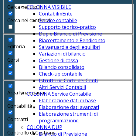
COLONNA VISIBILE
Cerca nei titoli
ContabilmEnte
Service contabile
Cerca nei contenuti
Supporto teorico-pratico
Dup e Bilancio di Previsione
Riaccertamento e Rendiconto
Editoria
Salvaguardia degli equilibri
Variazioni di bilancio
Corsi
Gestione di cassa
Bilancio consolidato
Check-up contabile
Istruttorie Corte dei Conti
Altri Servizi Contabili
Area Finanziaria
COLONNA Service Contabile
Elaborazione dati di base
Contabilità
Elaborazione dati avanzati
Elaborazione strumenti di
Contratti
programmazione
COLONNA DUP
Controllo di Gestione
Bilancio di Previsione