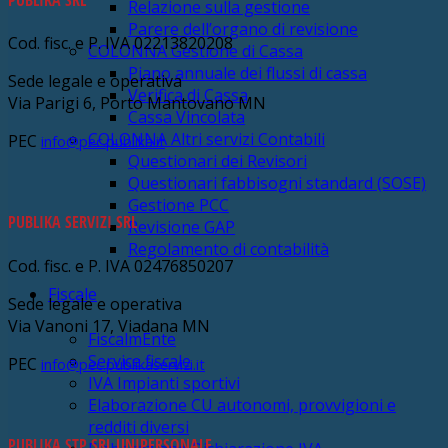
Relazione sulla gestione
Parere dell’organo di revisione
Cod. fisc. e P. IVA 02213820208
COLONNA Gestione di Cassa
Piano annuale dei flussi di cassa
Sede legale e operativa
Verifica di Cassa
Via Parigi 6, Porto Mantovano MN
Cassa Vincolata
COLONNA Altri servizi Contabili
PEC
info@pec.publika.it
Questionari dei Revisori
Questionari fabbisogni standard (SOSE)
Gestione PCC
PUBLIKA SERVIZI SRL
Revisione GAP
Regolamento di contabilità
Cod. fisc. e P. IVA 02476850207
Fiscale
Sede legale e operativa
Via Vanoni 17, Viadana MN
FiscalmEnte
Service fiscale
PEC
info@pec.publikaservizi.it
IVA Impianti sportivi
Elaborazione CU autonomi, provvigioni e
redditi diversi
PUBLIKA STP SRL UNIPERSONALE