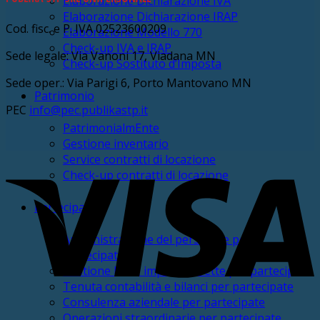
Elaborazione Dichiarazione IVA
Elaborazione Dichiarazione IRAP
Cod. fisc. e P. IVA 02523600209
Elaborazione Modello 770
Check-up IVA e IRAP
Sede legale: Via Vanoni 17, Viadana MN
Check-up Sostituto d’Imposta
Sede oper.: Via Parigi 6, Porto Mantovano MN
Patrimonio
PEC
info@pec.publikastp.it
PatrimonialmEnte
Gestione inventario
V
Service contratti di locazione
Check-up contratti di locazione
Partecipate
Amministrazione del personale per
partecipate
Gestione IVA e imposte dirette per partecipate
Tenuta contabilità e bilanci per partecipate
Consulenza aziendale per partecipate
P
Operazioni straordinarie per partecipate