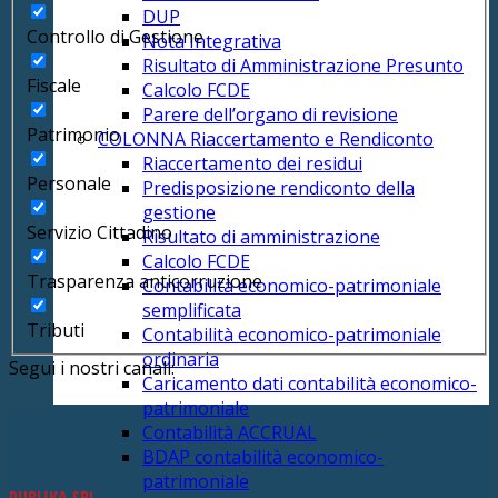
DUP
Controllo di Gestione
Nota Integrativa
Risultato di Amministrazione Presunto
Fiscale
Calcolo FCDE
Parere dell’organo di revisione
Patrimonio
COLONNA Riaccertamento e Rendiconto
Riaccertamento dei residui
Personale
Predisposizione rendiconto della
gestione
Servizio Cittadino
Risultato di amministrazione
Calcolo FCDE
Trasparenza anticorruzione
Contabilità economico-patrimoniale
semplificata
Tributi
Contabilità economico-patrimoniale
ordinaria
Segui i nostri canali:
Caricamento dati contabilità economico-
patrimoniale
Contabilità ACCRUAL
BDAP contabilità economico-
patrimoniale
PUBLIKA SRL