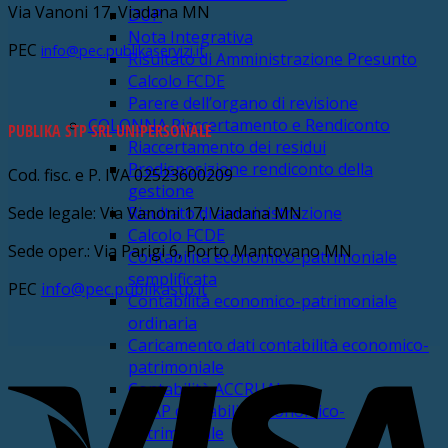
Via Vanoni 17, Viadana MN
DUP
Nota Integrativa
PEC
info@pec.publikaservizi.it
Risultato di Amministrazione Presunto
Calcolo FCDE
Parere dell’organo di revisione
COLONNA Riaccertamento e Rendiconto
PUBLIKA STP SRL UNIPERSONALE
Riaccertamento dei residui
Predisposizione rendiconto della
Cod. fisc. e P. IVA 02523600209
gestione
Sede legale: Via Vanoni 17, Viadana MN
Risultato di amministrazione
Calcolo FCDE
Sede oper.: Via Parigi 6, Porto Mantovano MN
Contabilità economico-patrimoniale
semplificata
PEC
info@pec.publikastp.it
Contabilità economico-patrimoniale
ordinaria
Caricamento dati contabilità economico-
V
patrimoniale
Contabilità ACCRUAL
BDAP contabilità economico-
patrimoniale