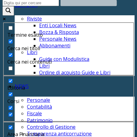
EDITORIA
Riviste
Enti Locali News
Bozza & Risposta
Termine esatto
Personale News
Abbonamenti
Cerca nei titoli
Libri
Guide con Modulistica
Cerca nei contenuti
Libri
Ordine di acquisto Guide e Libri
NEWS
Editoria
Personale
Corsi
Contabilità
Fiscale
Patrimonio
Controllo di Gestione
Trasparenza anticorruzione
Area Finanziaria