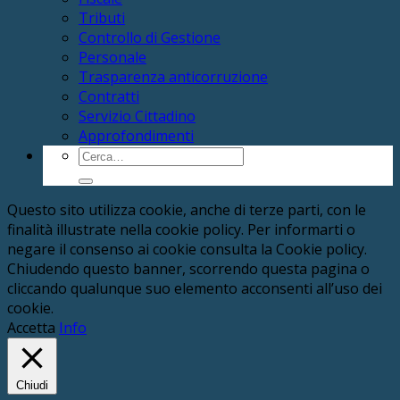
Tributi
Controllo di Gestione
Personale
Trasparenza anticorruzione
Contratti
Servizio Cittadino
Approfondimenti
Cerca:
Questo sito utilizza cookie, anche di terze parti, con le
finalità illustrate nella cookie policy. Per informarti o
negare il consenso ai cookie consulta la Cookie policy.
Chiudendo questo banner, scorrendo questa pagina o
cliccando qualunque suo elemento acconsenti all’uso dei
cookie.
Accetta
Info
Chiudi