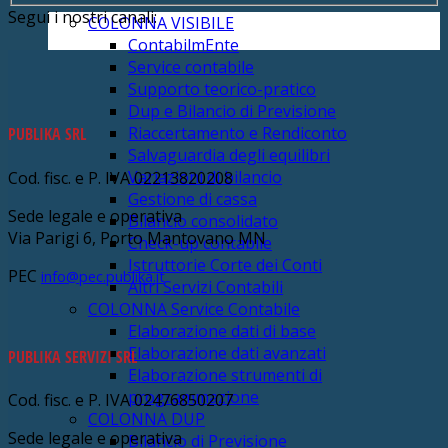
Segui i nostri canali:
COLONNA VISIBILE
ContabilmEnte
Service contabile
Supporto teorico-pratico
Dup e Bilancio di Previsione
Riaccertamento e Rendiconto
PUBLIKA SRL
Salvaguardia degli equilibri
Variazioni di bilancio
Cod. fisc. e P. IVA 02213820208
Gestione di cassa
Sede legale e operativa
Bilancio consolidato
Via Parigi 6, Porto Mantovano MN
Check-up contabile
Istruttorie Corte dei Conti
PEC
info@pec.publika.it
Altri Servizi Contabili
COLONNA Service Contabile
Elaborazione dati di base
Elaborazione dati avanzati
PUBLIKA SERVIZI SRL
Elaborazione strumenti di
programmazione
Cod. fisc. e P. IVA 02476850207
COLONNA DUP
Sede legale e operativa
Bilancio di Previsione