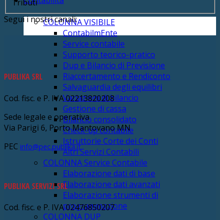
Contabilità
Tributi
Segui i nostri canali:
COLONNA VISIBILE
ContabilmEnte
Service contabile
Supporto teorico-pratico
Dup e Bilancio di Previsione
Riaccertamento e Rendiconto
PUBLIKA SRL
Salvaguardia degli equilibri
Variazioni di bilancio
Cod. fisc. e P. IVA 02213820208
Gestione di cassa
Sede legale e operativa
Bilancio consolidato
Via Parigi 6, Porto Mantovano MN
Check-up contabile
Istruttorie Corte dei Conti
PEC
info@pec.publika.it
Altri Servizi Contabili
COLONNA Service Contabile
Elaborazione dati di base
Elaborazione dati avanzati
PUBLIKA SERVIZI SRL
Elaborazione strumenti di
programmazione
Cod. fisc. e P. IVA 02476850207
COLONNA DUP