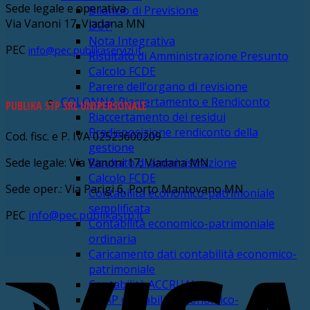
Sede legale e operativa
Bilancio di Previsione
Via Vanoni 17, Viadana MN
DUP
Nota Integrativa
PEC
info@pec.publikaservizi.it
Risultato di Amministrazione Presunto
Calcolo FCDE
Parere dell’organo di revisione
COLONNA Riaccertamento e Rendiconto
PUBLIKA STP SRL UNIPERSONALE
Riaccertamento dei residui
Predisposizione rendiconto della
Cod. fisc. e P. IVA 02523600209
gestione
Sede legale: Via Vanoni 17, Viadana MN
Risultato di amministrazione
Calcolo FCDE
Sede oper.: Via Parigi 6, Porto Mantovano MN
Contabilità economico-patrimoniale
semplificata
PEC
info@pec.publikastp.it
Contabilità economico-patrimoniale
ordinaria
Caricamento dati contabilità economico-
V
patrimoniale
Contabilità ACCRUAL
BDAP contabilità economico-