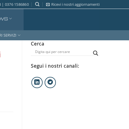
 | 0376 1586860
Ricevi i nostri aggiornamenti
WS
RI SERVIZI
Cerca
i
Segui i nostri canali: