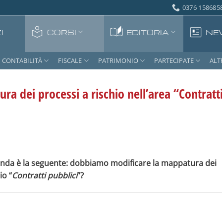
0376 1586858
I
CORSI
EDITORIA
NE
CONTABILITÀ
FISCALE
PATRIMONIO
PARTECIPATE
ALT
a dei processi a rischio nell’area “Contratt
nda è la seguente: dobbiamo modificare la mappatura dei
io “
Contratti pubblici
”?