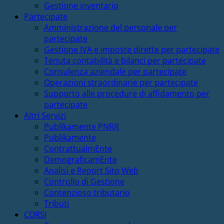
Gestione inventario
Partecipate
Amministrazione del personale per
partecipate
Gestione IVA e imposte dirette per partecipate
Tenuta contabilità e bilanci per partecipate
Consulenza aziendale per partecipate
Operazioni straordinarie per partecipate
Supporto alle procedure di affidamento per
partecipate
Altri Servizi
Publikamente PNRR
Publikamente
ContrattualmEnte
DemograficamEnte
Analisi e Report Sito Web
Controllo di Gestione
Contenzioso tributario
Tributi
CORSI