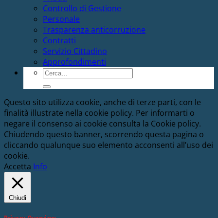
Controllo di Gestione
Personale
Trasparenza anticorruzione
Contratti
Servizio Cittadino
Approfondimenti
Cerca:
Questo sito utilizza cookie, anche di terze parti, con le
finalità illustrate nella cookie policy. Per informarti o
negare il consenso ai cookie consulta la Cookie policy.
Chiudendo questo banner, scorrendo questa pagina o
cliccando qualunque suo elemento acconsenti all’uso dei
cookie.
Accetta
Info
Chiudi