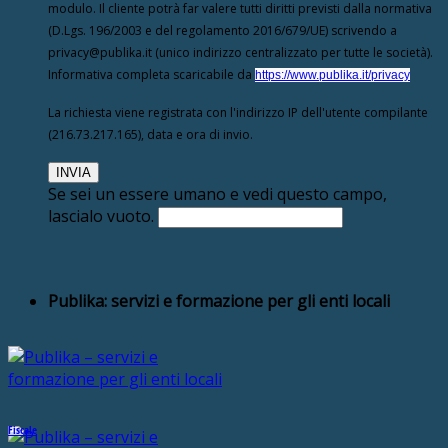
modulo. Il cliente potrà far valere tutti diritti previsti dalla normativa
(D.Lgs. 196/2003 e del regolamento 2016/679/UE) scrivendo a
privacy@publika.it (unico indirizzo centralizzato per tutte le società).
Informativa completa scaricabile da
https://www.publika.it/privacy
La richiesta viene registrata con l'indirizzo IP dell'utente compilante
(216.73.217.165), data e ora di invio.
Se sei un essere umano e vedi questo campo,
lascialo vuoto.
Publika: servizi e formazione per gli enti locali
Fiscale