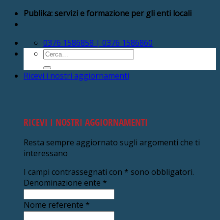
Salta
Publika: servizi e formazione per gli enti locali
ai
contenuti
0376 1586858 | 0376 1586860
Cerca:
Ricevi i nostri aggiornamenti
RICEVI I NOSTRI AGGIORNAMENTI
Resta sempre aggiornato sugli argomenti che ti
interessano
I campi contrassegnati con
*
sono obbligatori.
Denominazione ente
*
Nome referente
*