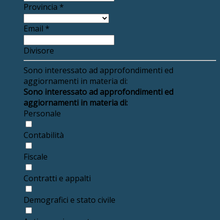
Provincia
*
Email
*
Divisore
Sono interessato ad approfondimenti ed
aggiornamenti in materia di:
Sono interessato ad approfondimenti ed
aggiornamenti in materia di:
Personale
Contabilità
Fiscale
Contratti e appalti
Demografici e stato civile