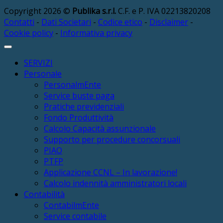
Copyright 2026 ©
Publika s.r.l.
C.F. e P. IVA 02213820208
Contatti
-
Dati Societari
-
Codice etico
-
Disclaimer
-
Cookie policy
-
Informativa privacy
SERVIZI
Personale
PersonalmEnte
Service buste paga
Pratiche previdenziali
Fondo Produttività
Calcolo Capacità assunzionale
Supporto per procedure concorsuali
PIAO
PTFP
Applicazione CCNL – In lavorazione!
Calcolo indennità amministratori locali
Contabilità
ContabilmEnte
Service contabile