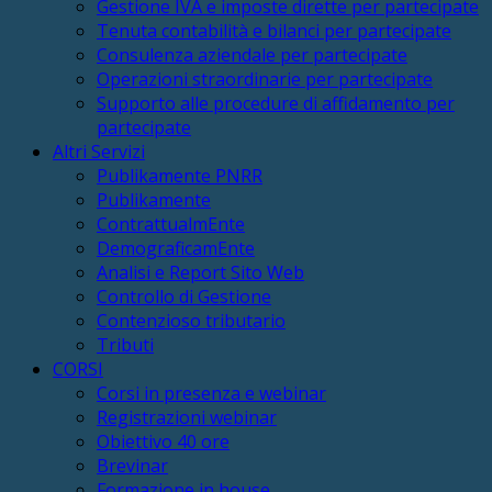
Gestione IVA e imposte dirette per partecipate
Tenuta contabilità e bilanci per partecipate
Consulenza aziendale per partecipate
Operazioni straordinarie per partecipate
Supporto alle procedure di affidamento per
partecipate
Altri Servizi
Publikamente PNRR
Publikamente
ContrattualmEnte
DemograficamEnte
Analisi e Report Sito Web
Controllo di Gestione
Contenzioso tributario
Tributi
CORSI
Corsi in presenza e webinar
Registrazioni webinar
Obiettivo 40 ore
Brevinar
Formazione in house