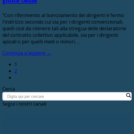
“Con riferimento al licenziamento dei dirigenti è fermo
l’indirizzo secondo cui sia per i dirigenti convenzionali,
quelli cioè da ritenere tali alla stregua delle declaratorie
del contratto collettivo applicabile, sia per i dirigenti
apicali o per quelli medi o minori, …
Continua a leggere
→
1
2
Cerca
Segui i nostri canali: