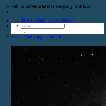
Salta
Publika: servizi e formazione per gli enti locali
ai
contenuti
0376 1586858 | 0376 1586860
Cerca:
Ricevi i nostri aggiornamenti