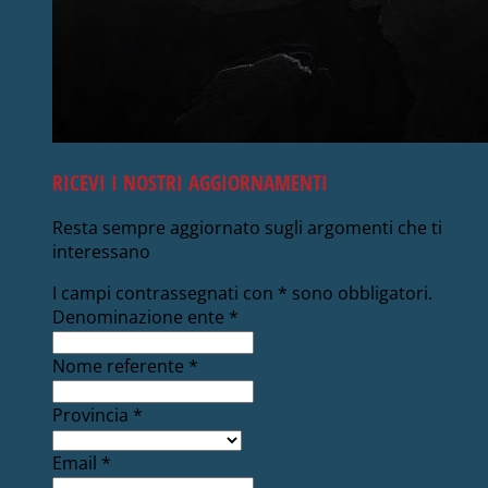
RICEVI I NOSTRI AGGIORNAMENTI
Resta sempre aggiornato sugli argomenti che ti
interessano
I campi contrassegnati con
*
sono obbligatori.
Denominazione ente
*
Nome referente
*
Provincia
*
Email
*