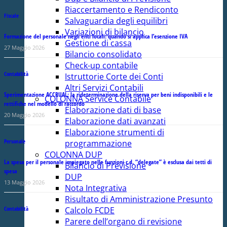
Riaccertamento e Rendiconto
Fiscale
Salvaguardia degli equilibri
Variazioni di bilancio
Formazione del personale negli enti locali: quando si applica l’esenzione IVA
Gestione di cassa
27 Maggio 2026
Bilancio consolidato
Check-up contabile
Contabilità
Istruttorie Corte dei Conti
Altri Servizi Contabili
Sperimentazione ACCRUAL: la rideterminazione della riserva per beni indisponibili e le
COLONNA Service Contabile
rettifiche nel modello di raccordo
Elaborazione dati di base
20 Maggio 2026
Elaborazione dati avanzati
Elaborazione strumenti di
Personale
programmazione
COLONNA DUP
La spesa per il personale impiegato nelle funzioni c.d. “delegate” è esclusa dai tetti di
Bilancio di Previsione
spesa
DUP
13 Maggio 2026
Nota Integrativa
Risultato di Amministrazione Presunto
Calcolo FCDE
Contabilità
Parere dell’organo di revisione