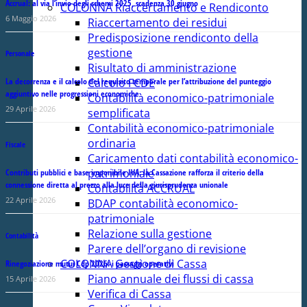
Accrual: al via l’invio degli schemi 2025, scadenza 30 giugno
COLONNA Riaccertamento e Rendiconto
6 Maggio 2026
Riaccertamento dei residui
Predisposizione rendiconto della
gestione
Personale
Risultato di amministrazione
La decorrenza e il calcolo del requisito temporale per l’attribuzione del punteggio
Calcolo FCDE
aggiuntivo nelle progressioni economiche
Contabilità economico-patrimoniale
29 Aprile 2026
semplificata
Contabilità economico-patrimoniale
ordinaria
Fiscale
Caricamento dati contabilità economico-
patrimoniale
Contributi pubblici e base imponibile IVA: la Cassazione rafforza il criterio della
connessione diretta al prezzo alla luce della giurisprudenza unionale
Contabilità ACCRUAL
22 Aprile 2026
BDAP contabilità economico-
patrimoniale
Relazione sulla gestione
Contabilità
Parere dell’organo di revisione
COLONNA Gestione di Cassa
Rinegoziazione mutui Cdp 2026: i passaggi operativi
Piano annuale dei flussi di cassa
15 Aprile 2026
Verifica di Cassa