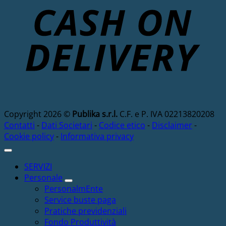
D
Copyright 2026 ©
Publika s.r.l.
C.F. e P. IVA 02213820208
Contatti
-
Dati Societari
-
Codice etico
-
Disclaimer
-
Cookie policy
-
Informativa privacy
SERVIZI
Personale
PersonalmEnte
Service buste paga
Pratiche previdenziali
Fondo Produttività