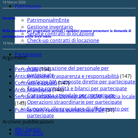
18 Marzo 2026
Patrimonio
Personale
PatrimonialmEnte
Gestione inventario
Nelle procedure per progressioni verticali i candidati possono presentare la domanda di
Service contratti di locazione
partecipazione anche brevi manu
Check-up contratti di locazione
18 Marzo 2026
Partecipate
Argomenti
Amministrazione del personale per
Personale
(194)
partecipate
Anticorruzione, trasparenza e responsabilità
(147)
Gestione IVA e imposte dirette per partecipate
Contratti e appalti
(147)
Tenuta contabilità e bilanci per partecipate
Area finanziaria
(146)
Consulenza aziendale per partecipate
Servizi al cittadino. Demografici, SUAP, polizia locale
Operazioni straordinarie per partecipate
(143)
Supporto alle procedure di affidamento per
Publika Daily raccolta quindicinale PDF
(51)
partecipate
Archivio pubblicazioni
Altri Servizi
Agosto 2026