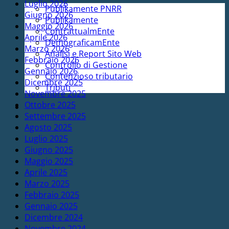
Luglio 2026
Publikamente PNRR
Giugno 2026
Publikamente
Maggio 2026
ContrattualmEnte
Aprile 2026
DemograficamEnte
Marzo 2026
Analisi e Report Sito Web
Febbraio 2026
Controllo di Gestione
Gennaio 2026
Contenzioso tributario
Dicembre 2025
Tributi
Novembre 2025
Ottobre 2025
Settembre 2025
Agosto 2025
Luglio 2025
Giugno 2025
Maggio 2025
Aprile 2025
Marzo 2025
Febbraio 2025
Gennaio 2025
Dicembre 2024
Novembre 2024