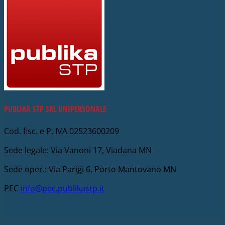
PUBLIKA STP SRL UNIPERSONALE
Cod. fisc. e P. IVA 02523600209
Sede legale: Via Vanoni 17, Viadana MN
Sede oper.: Via Parigi 6, Porto Mantovano MN
PEC
info@pec.publikastp.it
V