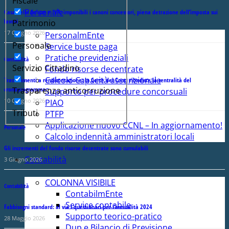
Fiscale
Personale
Casa della Salute e IVA: imponibili i canoni concessori, piena detrazione dell’imposta sui
lavori
Patrimonio
17 Giugno 2026
PersonalmEnte
Personale
Service buste paga
Pratiche previdenziali
Contabilità
Servizio Cittadino
Fondo risorse decentrate
Calcolo Capacità assunzionale
Trasferimenti a rendicontazione: la Corte dei Conti ribadisce la centralità del
cronoprogramma
Trasparenza anticorruzione
Supporto per procedure concorsuali
10 Giugno 2026
PIAO
Tributi
PTFP
Applicazione nuovo CCNL – In aggiornamento!
Personale
Calcolo indennità amministratori locali
Gli incrementi del fondo risorse decentrate sono cumulabili
Contabilità
3 Giugno 2026
COLONNA VISIBILE
Contabilità
ContabilmEnte
Service contabile
Fabbisogni standard: al via i questionari per l’annualità 2024
Supporto teorico-pratico
28 Maggio 2026
Dup e Bilancio di Previsione