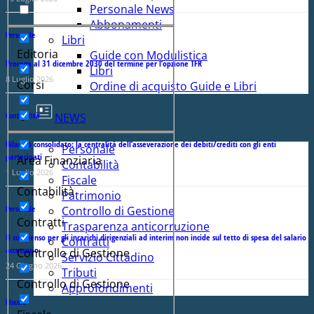
Personale News
Abbonamenti
Personale
Libri
Editoria
Guide con Modulistica
Proroga al 31 dicembre 2030 del termine per l’opzione TFR
Libri
8 Luglio 2026
Corsi
Ordine di acquisto Guide e Libri
NEWS
Contabilità
Bilancio consolidato: la centralità dell’asseverazione dei debiti/crediti con gli enti
Personale
partecipati
Area Finanziaria
Contabilità
1 Luglio 2026
Fiscale
Contabilità
Patrimonio
Controllo di Gestione
Personale
Contratti
Trasparenza anticorruzione
Il compenso per gli incarichi dirigenziali ad interim non incide sul tetto di spesa del salario
Contratti
accessorio
Controllo di Gestione
Servizio Cittadino
24 Giugno 2026
Tributi
Controllo di Gestione
Approfondimenti
Fiscale