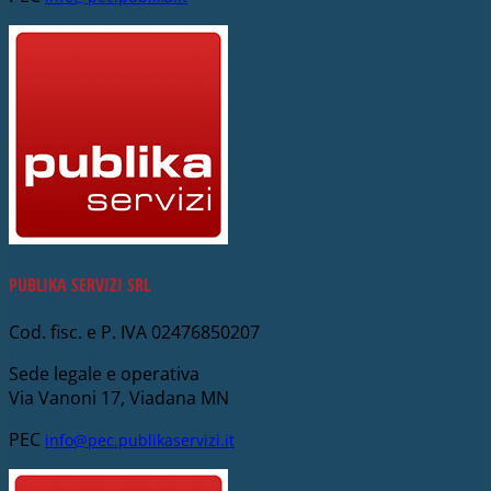
PUBLIKA SERVIZI SRL
Cod. fisc. e P. IVA 02476850207
Sede legale e operativa
Via Vanoni 17, Viadana MN
PEC
info@pec.publikaservizi.it