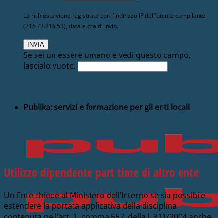
La richiesta viene registrata con l'indirizzo IP dell'utente compilante
(216.73.216.53), data e ora di invio.
Se sei un essere umano e vedi questo campo,
lascialo vuoto.
Publika: servizi e formazione per gli enti locali
Utilizzo dipendente part time di altro ente
Un Ente chiede al Ministero dell’Interno se sia possibile
estendere la portata applicativa della disciplina
contenuta nell’art. 1, comma 557, della l. 311/2004 anche