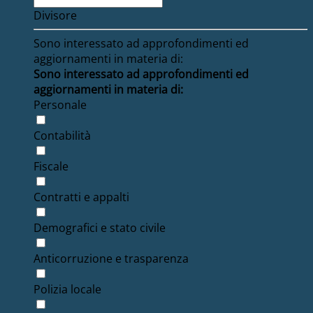
Divisore
Sono interessato ad approfondimenti ed
aggiornamenti in materia di:
Sono interessato ad approfondimenti ed
aggiornamenti in materia di:
Personale
Contabilità
Fiscale
Contratti e appalti
Demografici e stato civile
Anticorruzione e trasparenza
Polizia locale