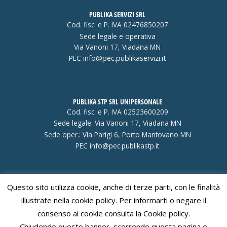
PUBLIKA SERVIZI SRL
Cod. fisc. e P. IVA 02476850207
Sede legale e operativa
Via Vanoni 17, Viadana MN
PEC
info@pec.publikaservizi.it
PUBLIKA STP SRL UNIPERSONALE
Cod. fisc. e P. IVA 02523600209
Sede legale: Via Vanoni 17, Viadana MN
Sede oper.: Via Parigi 6, Porto Mantovano MN
PEC
info@pec.publikastp.it
Questo sito utilizza cookie, anche di terze parti, con le finalità
Visa
PayPal
Stripe
MasterCard
Cash
illustrate nella cookie policy. Per informarti o negare il
On
consenso ai cookie consulta la Cookie policy.
Delivery
Chiudendo questo banner, scorrendo questa pagina o