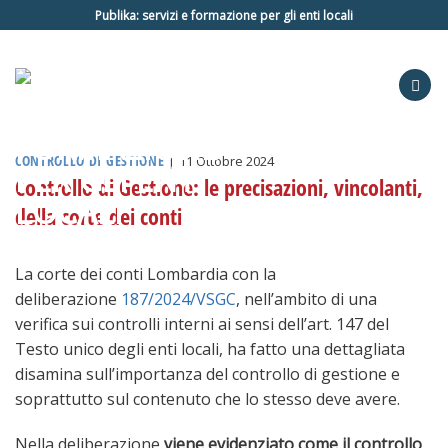
Salta
Publika: servizi e formazione per gli enti locali
ai
contenuti
CONTROLLO DI GESTIONE
|
11 Ottobre 2024
Controllo di Gestione: le precisazioni, vincolanti,
della corte dei conti
La corte dei conti Lombardia con la
deliberazione
187/2024/VSGC
, nell’ambito di una
verifica sui controlli interni ai sensi dell’art. 147 del
Testo unico degli enti locali, ha fatto una dettagliata
disamina sull’importanza del controllo di gestione e
soprattutto sul contenuto che lo stesso deve avere.
Nella deliberazione
viene evidenziato come il controllo