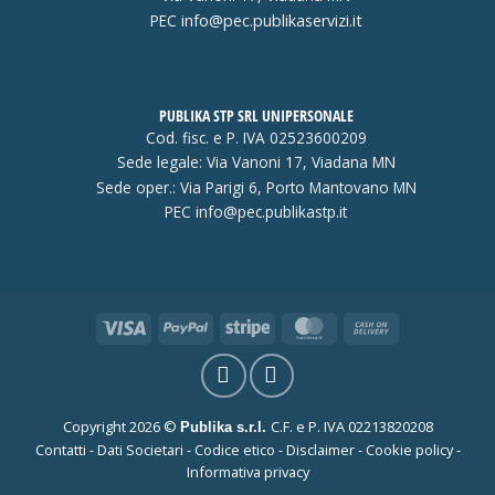
Contabilità
PEC
info@pec.publikaservizi.it
Contratti
PUBLIKA STP SRL UNIPERSONALE
Controllo di Gestione
Cod. fisc. e P. IVA 02523600209
Sede legale: Via Vanoni 17, Viadana MN
Sede oper.: Via Parigi 6, Porto Mantovano MN
Controllo di Gestione
PEC
info@pec.publikastp.it
Fiscale
Visa
PayPal
Stripe
MasterCard
Cash
Patrimonio
On
Delivery
Personale
Copyright 2026 ©
C.F. e P. IVA 02213820208
Publika s.r.l.
Contatti
-
Dati Societari
-
Codice etico
-
Disclaimer
-
Cookie policy
-
Servizio Cittadino
Informativa privacy