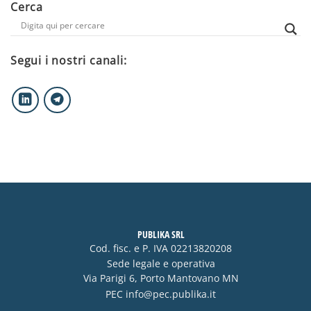
Cerca
Segui i nostri canali:
PUBLIKA SRL
Cod. fisc. e P. IVA 02213820208
Sede legale e operativa
Via Parigi 6, Porto Mantovano MN
PEC
info@pec.publika.it