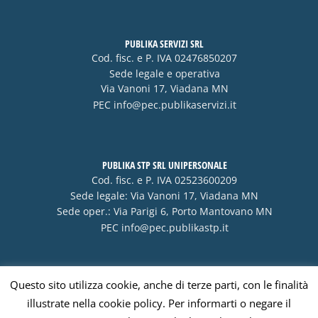
PUBLIKA SERVIZI SRL
Cod. fisc. e P. IVA 02476850207
Sede legale e operativa
Via Vanoni 17, Viadana MN
PEC
info@pec.publikaservizi.it
PUBLIKA STP SRL UNIPERSONALE
Cod. fisc. e P. IVA 02523600209
Sede legale: Via Vanoni 17, Viadana MN
Sede oper.: Via Parigi 6, Porto Mantovano MN
PEC
info@pec.publikastp.it
Questo sito utilizza cookie, anche di terze parti, con le finalità
Visa
PayPal
Stripe
MasterCard
Cash
illustrate nella cookie policy. Per informarti o negare il
On