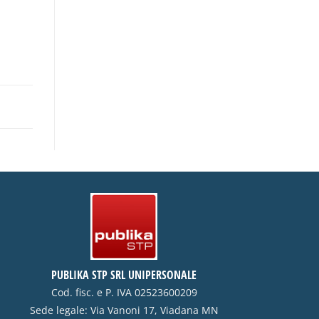
PUBLIKA STP SRL UNIPERSONALE
Cod. fisc. e P. IVA 02523600209
Sede legale: Via Vanoni 17, Viadana MN