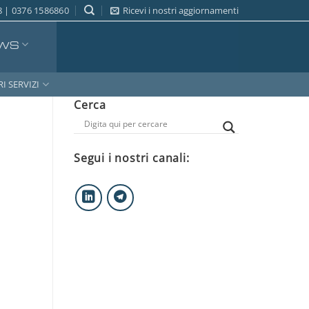
 | 0376 1586860
Ricevi i nostri aggiornamenti
WS
RI SERVIZI
Cerca
Segui i nostri canali: