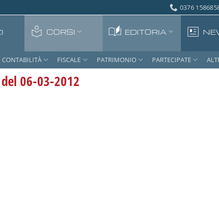
0376 1586858
I
CORSI
EDITORIA
NE
CONTABILITÀ
FISCALE
PATRIMONIO
PARTECIPATE
ALT
 del 06-03-2012