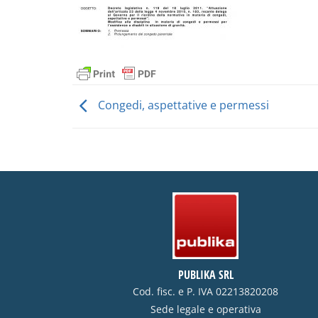
Congedi, aspettative e permessi
PUBLIKA SRL
Cod. fisc. e P. IVA 02213820208
Sede legale e operativa