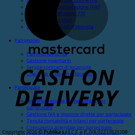
Elaborazione Dichiarazione IVA
Elaborazione Dichiarazione IRAP
Elaborazione Modello 770
Check-up IVA e IRAP
Check-up Sostituto d’Imposta
Patrimonio
PatrimonialmEnte
Gestione inventario
Service contratti di locazione
D
Check-up contratti di locazione
Partecipate
Amministrazione del personale per
partecipate
Gestione IVA e imposte dirette per partecipate
Tenuta contabilità e bilanci per partecipate
Consulenza aziendale per partecipate
Copyright 2026 ©
Publika s.r.l.
C.F. e P. IVA 02213820208
Operazioni straordinarie per partecipate