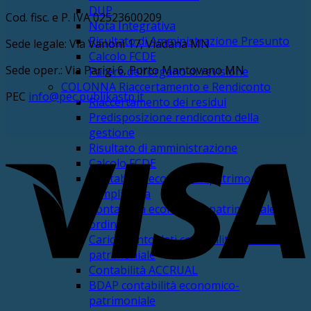
DUP
Cod. fisc. e P. IVA 02523600209
Nota Integrativa
Risultato di Amministrazione Presunto
Sede legale: Via Vanoni 17, Viadana MN
Calcolo FCDE
Sede oper.: Via Parigi 6, Porto Mantovano MN
Parere dell’organo di revisione
COLONNA Riaccertamento e Rendiconto
PEC
info@pec.publikastp.it
Riaccertamento dei residui
Predisposizione rendiconto della
gestione
V
Risultato di amministrazione
Calcolo FCDE
Contabilità economico-patrimoniale
semplificata
Contabilità economico-patrimoniale
ordinaria
Caricamento dati contabilità economico-
patrimoniale
Contabilità ACCRUAL
BDAP contabilità economico-
P
patrimoniale