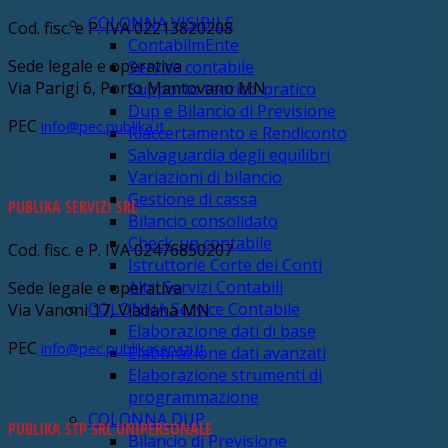
COLONNA VISIBILE
Cod. fisc. e P. IVA 02213820208
ContabilmEnte
Sede legale e operativa
Service contabile
Via Parigi 6, Porto Mantovano MN
Supporto teorico-pratico
Dup e Bilancio di Previsione
PEC
info@pec.publika.it
Riaccertamento e Rendiconto
Salvaguardia degli equilibri
Variazioni di bilancio
Gestione di cassa
PUBLIKA SERVIZI SRL
Bilancio consolidato
Check-up contabile
Cod. fisc. e P. IVA 02476850207
Istruttorie Corte dei Conti
Altri Servizi Contabili
Sede legale e operativa
COLONNA Service Contabile
Via Vanoni 17, Viadana MN
Elaborazione dati di base
PEC
info@pec.publikaservizi.it
Elaborazione dati avanzati
Elaborazione strumenti di
programmazione
COLONNA DUP
PUBLIKA STP SRL UNIPERSONALE
Bilancio di Previsione