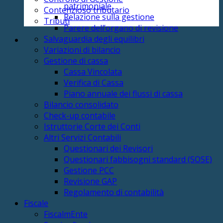
patrimoniale
Contenzioso tributario
Relazione sulla gestione
Tributi
Parere dell’organo di revisione
Salvaguardia degli equilibri
Variazioni di bilancio
Gestione di cassa
Cassa Vincolata
Verifica di Cassa
Piano annuale dei flussi di cassa
Bilancio consolidato
Check-up contabile
Istruttorie Corte dei Conti
Altri Servizi Contabili
Questionari dei Revisori
Questionari fabbisogni standard (SOSE)
Gestione PCC
Revisione GAP
Regolamento di contabilità
Fiscale
FiscalmEnte