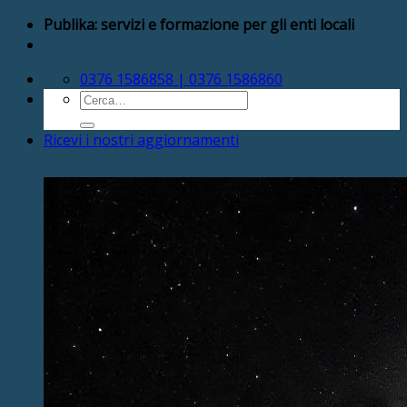
Salta
Publika: servizi e formazione per gli enti locali
ai
contenuti
0376 1586858 | 0376 1586860
Cerca:
Ricevi i nostri aggiornamenti