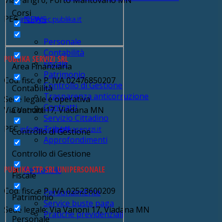
Corsi
PEC
NEWS
info@pec.publika.it
Personale
Contabilità
PUBLIKA SERVIZI SRL
Fiscale
Area Finanziaria
Patrimonio
Cod. fisc. e P. IVA 02476850207
Controllo di Gestione
Contabilità
Trasparenza anticorruzione
Sede legale e operativa
Contratti
Contratti
Via Vanoni 17, Viadana MN
Servizio Cittadino
PEC
Tributi
info@pec.publikaservizi.it
Controllo di Gestione
Approfondimenti
Controllo di Gestione
PUBLIKA STP SRL UNIPERSONALE
Personale
Fiscale
Cod. fisc. e P. IVA 02523600209
PersonalmEnte
Patrimonio
Service buste paga
Sede legale: Via Vanoni 17, Viadana MN
Pratiche previdenziali
Personale