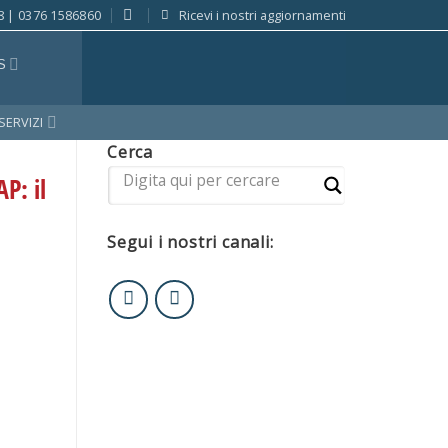
8 | 0376 1586860
Ricevi i nostri aggiornamenti
S
 SERVIZI
Cerca
P: il
Segui i nostri canali: