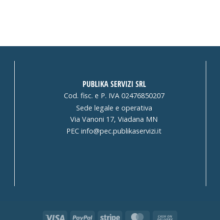
PUBLIKA SERVIZI SRL
Cod. fisc. e P. IVA 02476850207
Sede legale e operativa
Via Vanoni 17, Viadana MN
PEC
info@pec.publikaservizi.it
Visa
PayPal
Stripe
MasterCard
Cash