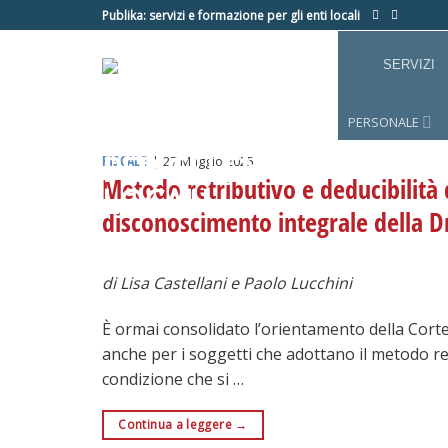
Salta
Publika: servizi e formazione per gli enti locali
ai
contenuti
SERVIZI
PERSONALE
FISCALE
|
27 Maggio 2025
Metodo retributivo e deducibilità d
disconoscimento integrale della D
di Lisa Castellani e Paolo Lucchini
È ormai consolidato l’orientamento della Corte
anche per i soggetti che adottano il metodo re
condizione che si …
Continua a leggere
→