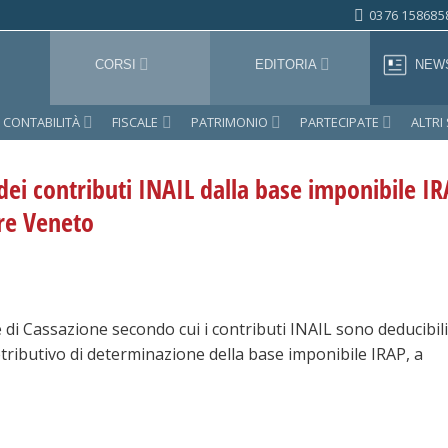
0376 158685
CORSI
EDITORIA
NEW
CONTABILITÀ
FISCALE
PATRIMONIO
PARTECIPATE
ALTRI
ei contributi INAIL dalla base imponibile IRA
re Veneto
 di Cassazione secondo cui i contributi INAIL sono deducibili
tributivo di determinazione della base imponibile IRAP, a