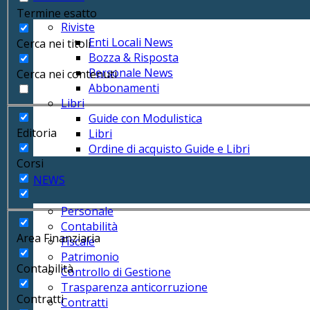
Termine esatto
Riviste
Enti Locali News
Cerca nei titoli
Bozza & Risposta
Personale News
Cerca nei contenuti
Abbonamenti
Libri
Guide con Modulistica
Editoria
Libri
Ordine di acquisto Guide e Libri
Corsi
NEWS
Personale
Contabilità
Area Finanziaria
Fiscale
Patrimonio
Contabilità
Controllo di Gestione
Trasparenza anticorruzione
Contratti
Contratti