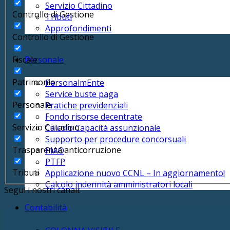
Servizio Cittadino
Controllo di Gestione
Tributi
Approfondimenti
Controllo di Gestione
Fiscale
Personale
Patrimonio
PersonalmEnte
Service buste paga
Personale
Pratiche previdenziali
Fondo risorse decentrate
Servizio Cittadino
Calcolo Capacità assunzionale
Supporto per procedure concorsuali
Trasparenza anticorruzione
PIAO
PTFP
Tributi
Applicazione nuovo CCNL – In aggiornamento!
Calcolo indennità amministratori locali
Segui i nostri canali:
Contabilità