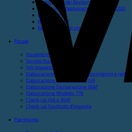
Questionari dei Revisori
Questionari fabbisogni standard (SOSE)
Gestione PCC
Revisione GAP
Regolamento di contabilità
Fiscale
FiscalmEnte
Service fiscale
IVA Impianti sportivi
Elaborazione CU autonomi, provvigioni e redditi
Elaborazione Dichiarazione IVA
Elaborazione Dichiarazione IRAP
Elaborazione Modello 770
Check-up IVA e IRAP
Check-up Sostituto d’Imposta
Patrimonio