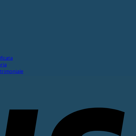
ficata
ria
trimoniale