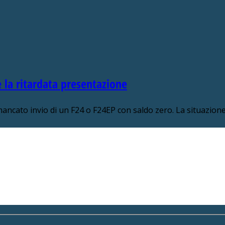
 la ritardata presentazione
l mancato invio di un F24 o F24EP con saldo zero. La situazi