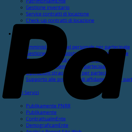
PatrimonialmEnte
Gestione inventario
Service contratti di locazione
Check-up contratti di locazione
Partecipate
Amministrazione del personale per partecipate
Gestione IVA e imposte dirette per partecipate
Tenuta contabilità e bilanci per partecipate
Consulenza aziendale per partecipate
Operazioni straordinarie per partecipate
Supporto alle procedure di affidamento per par
Altri Servizi
Publikamente PNRR
Publikamente
ContrattualmEnte
DemograficamEnte
Analisi e Report Sito Web