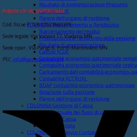
Risultato di Amministrazione Presunto
PUBLIKA STP SRL UNIPERSONALE
Calcolo FCDE
Parere dell’organo di revisione
Cod. fisc. e P. IVA 02523600209
COLONNA Riaccertamento e Rendiconto
Riaccertamento dei residui
Sede legale: Via Vanoni 17, Viadana MN
Predisposizione rendiconto della gestione
Risultato di amministrazione
Sede oper.: Via Parigi 6, Porto Mantovano MN
Calcolo FCDE
Contabilità economico-patrimoniale sempli
PEC
info@pec.publikastp.it
Contabilità economico-patrimoniale ordina
Caricamento dati contabilità economico-pa
Contabilità ACCRUAL
BDAP contabilità economico-patrimoniale
Relazione sulla gestione
Parere dell’organo di revisione
COLONNA Gestione di Cassa
Piano annuale dei flussi di cassa
Verifica di Cassa
Cassa Vincolata
COLONNA Altri servizi Contabili