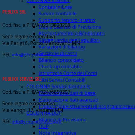
COLONNA VISIBILE
ContabilmEnte
PUBLIKA SRL
Service contabile
Supporto teorico-pratico
Cod. fisc. e P. IVA 02213820208
Dup e Bilancio di Previsione
Riaccertamento e Rendiconto
Sede legale e operativa
Salvaguardia degli equilibri
Via Parigi 6, Porto Mantovano MN
Variazioni di bilancio
Gestione di cassa
PEC
info@pec.publika.it
Bilancio consolidato
Check-up contabile
Istruttorie Corte dei Conti
PUBLIKA SERVIZI SRL
Altri Servizi Contabili
COLONNA Service Contabile
Cod. fisc. e P. IVA 02476850207
Elaborazione dati di base
Elaborazione dati avanzati
Sede legale e operativa
Elaborazione strumenti di programmazio
Via Vanoni 17, Viadana MN
COLONNA DUP
Bilancio di Previsione
PEC
info@pec.publikaservizi.it
DUP
Nota Integrativa