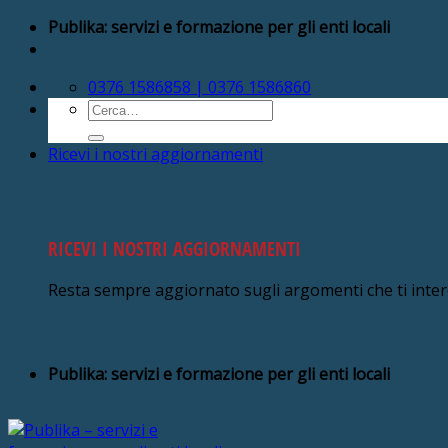
Salta
Publika: servizi e formazione per gli enti locali
ai
contenuti
0376 1586858 | 0376 1586860
Cerca:
Ricevi i nostri aggiornamenti
RICEVI I NOSTRI AGGIORNAMENTI
Resta sempre aggiornato sugli argomenti che ti inte
Publika: servizi e formazione per gli enti locali