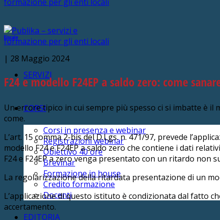
Fiscale
|
28 Maggio 2024
SERVIZI
F24 e modello F24EP a saldo zero: come sanare
Un errore tipico in cui sempre più spesso ci si imbatte è i
CORSI
come.
Corsi in presenza e webinar
L’art. 15 comma 2-bis del D.Lgs. n. 471/97, prevede l’appli
Registrazioni webinar
modello F24 e F24EP a saldo zero che contiene i dati relativ
Obiettivo 40 ore
F24 e F24EP a zero venga presentato con un ritardo non sup
Brevinar
Formazione in house
La regolarizzazione della ritardata presentazione di un mod
Credito formazione
Docenti
L’applicazione di questo istituto è condizionata dal fatto c
accertamento.
EDITORIA