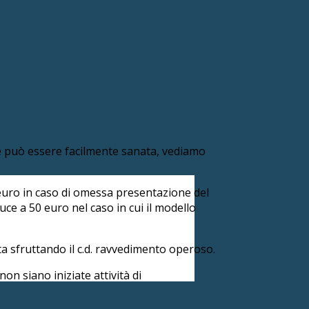
one può essere facilmente sanata, vediamo
 euro in caso di omessa presentazione del
uce a 50 euro nel caso in cui il modello
ta sfruttando il c.d. ravvedimento operoso.
on siano iniziate attività di