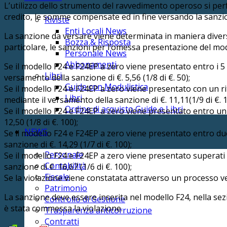
L’utilizzo dello strumento del ravvedimento operoso si per
credito, le somme compensate ed in fine versando la sanzio
Riviste
Enti Locali News
La sanzione da versare viene determinata in maniera diversa 
Bozza & Risposta
particolare, le sanzioni per l’omessa presentazione del mo
Personale News
Abbonamenti
Se il modello F24 e F24EP a zero viene presentato entro i 5 g
Libri
versamento della sanzione di €. 5,56 (1/8 di €. 50);
Guide con Modulistica
Se il modello F24 e F24EP a zero viene presentato con un rita
Libri
mediante il versamento della sanzione di €. 11,11(1/9 di €. 1
Ordine di acquisto Guide e Libri
Se il modello F24 e F24EP a zero viene presentato entro un a
12,50 (1/8 di €. 100);
NEWS
Se il modello F24 e F24EP a zero viene presentato entro due 
sanzione di €. 14,29 (1/7 di €. 100);
Personale
Se il modello F24 e F24EP a zero viene presentato superati i
Contabilità
sanzione di €. 16,67 (1/6 di €. 100);
Fiscale
Se la violazione viene constatata attraverso un processo verb
Patrimonio
La sanzione deve essere inserita nel modello F24, nella sez
Controllo di Gestione
è stata commessa la violazione.
Trasparenza anticorruzione
Contratti