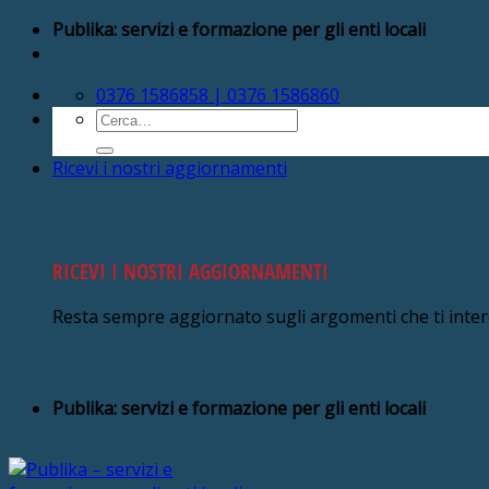
Salta
Publika: servizi e formazione per gli enti locali
ai
contenuti
0376 1586858 | 0376 1586860
Cerca:
Ricevi i nostri aggiornamenti
RICEVI I NOSTRI AGGIORNAMENTI
Resta sempre aggiornato sugli argomenti che ti inte
Publika: servizi e formazione per gli enti locali