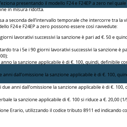
feziona presentando il modello F24 e F24EP a zero nel quale
ne in misura ridotta.
a seconda dell’intervallo temporale che intercorre tra la vio
dello F24 e F24EP a zero possono essere così ravvedute:
iorni lavorativi successivi la sanzione è pari ad €. 50 e quin
rdo tra i 5e i 90 giorni lavorativi successivi la sanzione è p
00);
nno la sanzione applicabile è di €. 100, quindi, definibile c
anni dall’omissione la sanzione applicabile è di €. 100, quin
 due anni dall’omissione la sanzione applicabile è di €. 100, 
ale la sanzione applicabile di €. 100 si riduce a €. 20,00 (1/5
ione Erario, utilizzando il codice tributo 8911 ed indicando