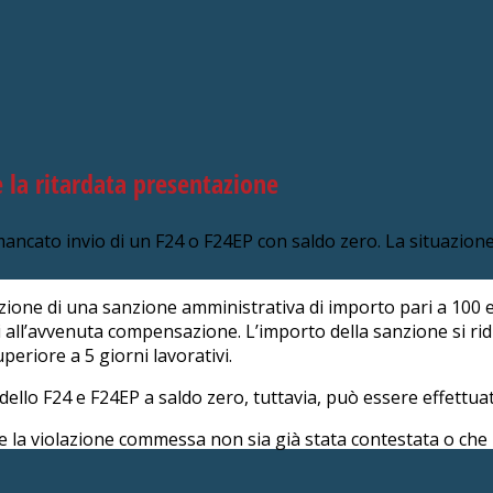
 la ritardata presentazione
l mancato invio di un F24 o F24EP con saldo zero. La situazi
cazione di una sanzione amministrativa di importo pari a 100
i all’avvenuta compensazione. L’importo della sanzione si rid
eriore a 5 giorni lavorativi.
ello F24 e F24EP a saldo zero, tuttavia, può essere effettua
he la violazione commessa non sia già stata contestata o che n