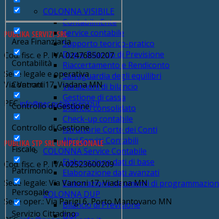
COLONNA VISIBILE
ContabilmEnte
Service contabile
PUBLIKA SERVIZI SRL
Area Finanziaria
Supporto teorico-pratico
Dup e Bilancio di Previsione
Cod. fisc. e P. IVA 02476850207
Contabilità
Riaccertamento e Rendiconto
Sede legale e operativa
Salvaguardia degli equilibri
Contratti
Via Vanoni 17, Viadana MN
Variazioni di bilancio
Gestione di cassa
PEC
info@pec.publikaservizi.it
Controllo di Gestione
Bilancio consolidato
Check-up contabile
Controllo di Gestione
Istruttorie Corte dei Conti
Altri Servizi Contabili
PUBLIKA STP SRL UNIPERSONALE
Fiscale
COLONNA Service Contabile
Elaborazione dati di base
Cod. fisc. e P. IVA 02523600209
Patrimonio
Elaborazione dati avanzati
Sede legale: Via Vanoni 17, Viadana MN
Elaborazione strumenti di programmazio
Personale
COLONNA DUP
Sede oper.: Via Parigi 6, Porto Mantovano MN
Bilancio di Previsione
Servizio Cittadino
DUP