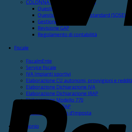
COLONNA Altri servizi Contabili
Questionari dei Revisori
Questionari fabbisogni standard (SOSE)
Gestione PCC
Revisione GAP
Regolamento di contabilità
Fiscale
FiscalmEnte
Service fiscale
IVA Impianti sportivi
Elaborazione CU autonomi, provvigioni e redditi
Elaborazione Dichiarazione IVA
Elaborazione Dichiarazione IRAP
Elaborazione Modello 770
Check-up IVA e IRAP
Check-up Sostituto d’Imposta
Patrimonio