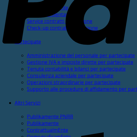
PatrimonialmEnte
Gestione inventario
Service contratti di locazione
Check-up contratti di locazione
Partecipate
Amministrazione del personale per partecipate
Gestione IVA e imposte dirette per partecipate
Tenuta contabilità e bilanci per partecipate
Consulenza aziendale per partecipate
Operazioni straordinarie per partecipate
Supporto alle procedure di affidamento per par
Altri Servizi
Publikamente PNRR
Publikamente
ContrattualmEnte
DemograficamEnte