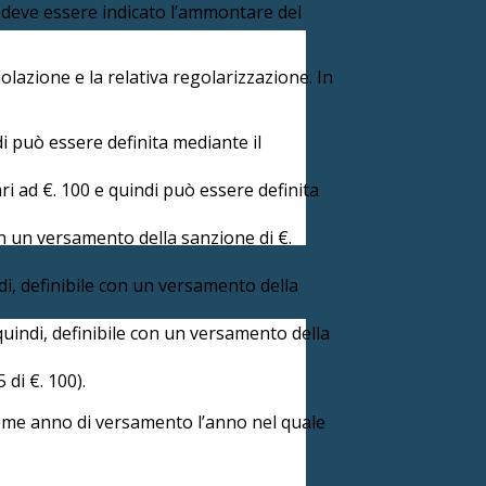
 deve essere indicato l’ammontare del
lazione e la relativa regolarizzazione. In
di può essere definita mediante il
ari ad €. 100 e quindi può essere definita
on un versamento della sanzione di €.
di, definibile con un versamento della
quindi, definibile con un versamento della
 di €. 100).
 come anno di versamento l’anno nel quale