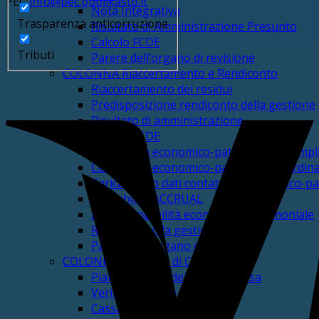
PEC
info@pec.publikastp.it
Nota Integrativa
Trasparenza anticorruzione
Risultato di Amministrazione Presunto
Calcolo FCDE
Tributi
Parere dell’organo di revisione
COLONNA Riaccertamento e Rendiconto
Riaccertamento dei residui
Predisposizione rendiconto della gestione
Risultato di amministrazione
Calcolo FCDE
Contabilità economico-patrimoniale sempli
Contabilità economico-patrimoniale ordina
Caricamento dati contabilità economico-pa
Contabilità ACCRUAL
BDAP contabilità economico-patrimoniale
Relazione sulla gestione
Parere dell’organo di revisione
COLONNA Gestione di Cassa
Piano annuale dei flussi di cassa
Verifica di Cassa
Cassa Vincolata