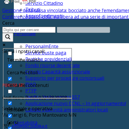
Servizio Cittadino
Tributi
Gestione della cassa vincolata: bocciato anche l’emendam
Approfondimenti
Conferenza Stato-città: via libera ad una serie di important
Cerca
Personale
PersonalmEnte
Segui i nostri canali:
Service buste paga
Pratiche previdenziali
Termine esatto
Fondo risorse decentrate
Calcolo Capacità assunzionale
Cerca nei titoli
Supporto per procedure concorsuali
PIAO
PUBLIKA SRL
Cerca nei contenuti
PTFP
Verifica limite comma 557
Cod. fisc. e P. IVA 02213820208
Applicazione nuovo CCNL – In aggiornamento!
Sede legale e operativa
Editoria
Calcolo indennità amministratori locali
Via Parigi 6, Porto Mantovano MN
Corsi
Contabilità
PEC
info@pec.publika.it