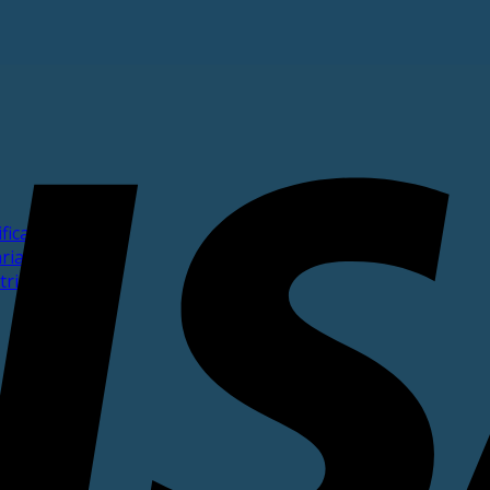
ficata
ria
trimoniale