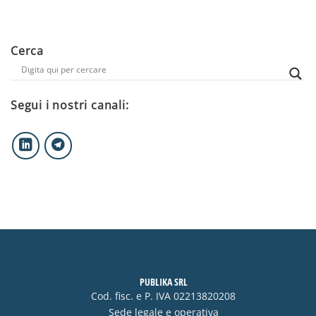
Cerca
Segui i nostri canali:
PUBLIKA SRL
Cod. fisc. e P. IVA 02213820208
Sede legale e operativa