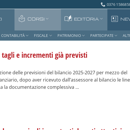
0376 1586858
I
CORSI
EDITORIA
NE
CONTABILITÀ
FISCALE
PATRIMONIO
PARTECIPATE
ALT
 tagli e incrementi già previsti
sizione delle previsioni del bilancio 2025-2027 per mezzo del
anziario, dopo aver ricevuto dall’assessore al bilancio le lin
ara la documentazione complessiva …