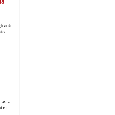
ma
li enti
ato-
libera
i di