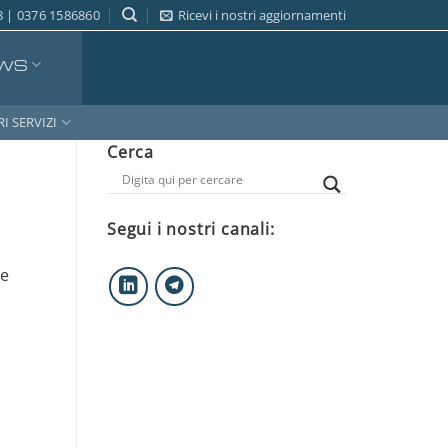
 | 0376 1586860
Ricevi i nostri aggiornamenti
WS
RI SERVIZI
Cerca
Segui i nostri canali:
ee