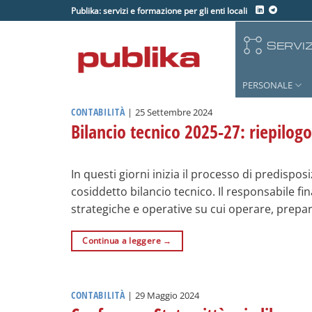
Salta
Publika: servizi e formazione per gli enti locali
ai
contenuti
SERVIZ
PERSONALE
CONTABILITÀ
|
25 Settembre 2024
Bilancio tecnico 2025-27: riepilogo
In questi giorni inizia il processo di predispo
cosiddetto bilancio tecnico. Il responsabile fin
strategiche e operative su cui operare, prep
Continua a leggere
→
CONTABILITÀ
|
29 Maggio 2024