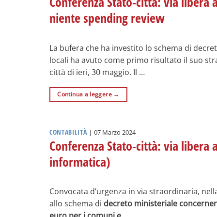
Conferenza Stato-città: via libera 
niente spending review
La bufera che ha investito lo schema di decret
locali ha avuto come primo risultato il suo str
città di ieri, 30 maggio. Il …
Continua a leggere
→
CONTABILITÀ
|
07 Marzo 2024
Conferenza Stato-città: via libera
informatica)
Convocata d’urgenza in via straordinaria, nella
allo schema di
decreto ministeriale concernente
euro per i comuni e
…