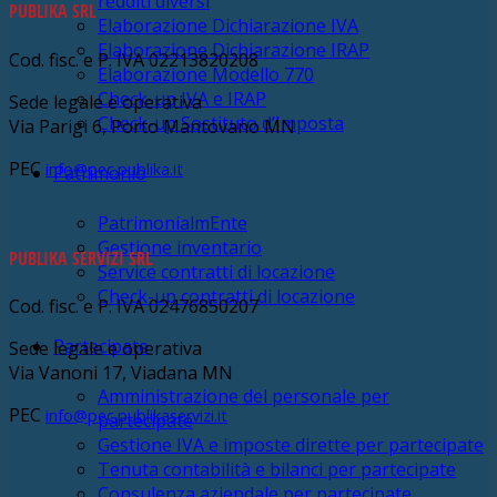
redditi diversi
PUBLIKA SRL
Elaborazione Dichiarazione IVA
Elaborazione Dichiarazione IRAP
Cod. fisc. e P. IVA 02213820208
Elaborazione Modello 770
Check-up IVA e IRAP
Sede legale e operativa
Check-up Sostituto d’Imposta
Via Parigi 6, Porto Mantovano MN
PEC
info@pec.publika.it
Patrimonio
PatrimonialmEnte
Gestione inventario
PUBLIKA SERVIZI SRL
Service contratti di locazione
Check-up contratti di locazione
Cod. fisc. e P. IVA 02476850207
Partecipate
Sede legale e operativa
Via Vanoni 17, Viadana MN
Amministrazione del personale per
PEC
info@pec.publikaservizi.it
partecipate
Gestione IVA e imposte dirette per partecipate
Tenuta contabilità e bilanci per partecipate
Consulenza aziendale per partecipate