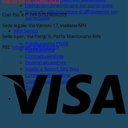
PUBLIKA STP SRL UNIPERSONALE
Operazioni straordinarie per partecipate
Supporto alle procedure di affidamento per
Cod. fisc. e P. IVA 02523600209
partecipate
Sede legale: Via Vanoni 17, Viadana MN
Altri Servizi
Sede oper.: Via Parigi 6, Porto Mantovano MN
Publikamente PNRR
PEC
info@pec.publikastp.it
Publikamente
ContrattualmEnte
DemograficamEnte
V
Analisi e Report Sito Web
Controllo di Gestione
Contenzioso tributario
Tributi