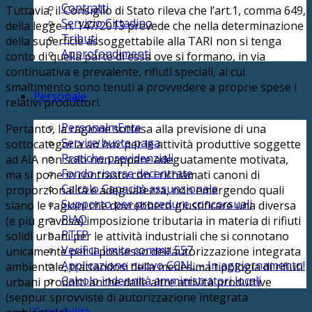
Contratti
Tuttavia, il Consiglio di Stato rileva che l’art.1, comma 649,
Servizio Cittadino
della legge n. 147/2013 prevede che nella determinazione
Tributi
della superficie assoggettabile alla TARI non si tenga
Approfondimenti
conto di quella parte di essa ove si formano, in via
continuativa e prevalente, rifiuti speciali, al cui
smaltimento sono tenuti a provvedere a proprie spese i
Personale
relativi produttori.
PersonalmEnte
Pertanto, la ragione sottesa alla previsione di una
Service buste paga
sottocategoria
ad hoc
per le attività produttive soggette
Pratiche previdenziali
ad AIA non solo non appare adeguatamente motivata,
Fondo risorse decentrate
ma si pone in contrasto con i richiamati canoni di
Calcolo Capacità assunzionale
proporzionalità e adeguatezza, non emergendo quali
Supporto per procedure concorsuali
siano le ragioni che dovrebbero giustificare una diversa
PIAO
(e più gravosa) imposizione tributaria in materia di rifiuti
PTFP
solidi urbani per le attività industriali che si connotano
Verifica limite comma 557
unicamente per il possesso dell’autorizzazione integrata
Applicazione nuovo CCNL – In aggiornamento!
ambientale, trattandosi della medesima tipologia di rifiuti
Calcolo indennità amministratori locali
urbani prodotti anche dalle altre attività produttive
(seppur sprovviste di autorizzazione integrata