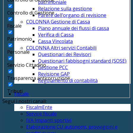
patrimoniale
Relazione sulla gestione
Controllo di Gestione
Parere dell’organo di revisione
COLONNA Gestione di Cassa
Fiscale
Piano annuale dei flussi di cassa
Verifica di Cassa
Patrimonio
Cassa Vincolata
COLONNA Altri servizi Contabili
Personale
Questionari dei Revisori
Questionari fabbisogni standard (SOSE)
Servizio Cittadino
Gestione PCC
Revisione GAP
Trasparenza anticorruzione
Regolamento di contabilità
Tributi
Fiscale
Segui i nostri canali:
FiscalmEnte
Service fiscale
IVA Impianti sportivi
Elaborazione CU autonomi, provvigioni e