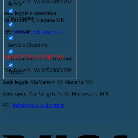
Cod. fisc. e P. IVA 02476850207
Fiscale
Sede legale e operativa
Patrimonio
Via Vanoni 17, Viadana MN
Personale
PEC
info@pec.publikaservizi.it
Servizio Cittadino
PUBLIKA STP SRL UNIPERSONALE
Trasparenza anticorruzione
Cod. fisc. e P. IVA 02523600209
Tributi
Sede legale: Via Vanoni 17, Viadana MN
Sede oper.: Via Parigi 6, Porto Mantovano MN
PEC
info@pec.publikastp.it
V