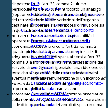
DUP
disposto di cui all’art. 33, comma 2, ultimo
Nota Integrativa
periodo,del d.l. 34/2019, ha introdotto un analogo
Risultato di Amministrazione Presunto
(seppur non identico) meccanismo di adeguamento
Calcolo FCDE
del tetto in relazione alle variazioni dell’organico,
Parere dell’organo di revisione
destinato ad operare sia nell’ipotesi di riduzione sia
COLONNA Riaccertamento e Rendiconto
in quella di aumento dello stesso;
Riaccertamento dei residui
non viene in rilievo, in tal caso, la possibilità di
Predisposizione rendiconto della
operare in deroga al tetto sul trattamento
gestione
economico accessorio di cui all’art. 23, comma 2,
Risultato di amministrazione
quanto piuttosto di operare a monte, in sede di
Calcolo FCDE
adeguamento del tetto di spesa ai sensi all’art. 33,
Contabilità economico-patrimoniale
comma 2, a fronte della intervenuta cessazione dal
semplificata
servizio di una figura dirigenziale, una riduzione del
Contabilità economico-patrimoniale
tetto che tenga conto delle risorse da destinarsi
ordinaria
eventualmente alla remunerazione di un incarico
ad
Caricamento dati contabilità economico-
interim
da affidarsi ad altro dirigente per la
patrimoniale
copertura dell’ufficio rimasto vacante;
Contabilità ACCRUAL
accedendo, poi, ad una interpretazione sistematica
BDAP contabilità economico-
della normativa vigente, è rilevante osservare che in
patrimoniale
sede di interpretazione dei vincoli di spesa in tema