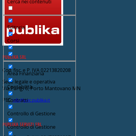
Cerca nei contenuti
Editoria
Corsi
PUBLIKA SRL
Cod. fisc. e P. IVA 02213820208
Area Finanziaria
Sede legale e operativa
Contabilità
Via Parigi 6, Porto Mantovano MN
PEC
Contratti
info@pec.publika.it
Controllo di Gestione
PUBLIKA SERVIZI SRL
Controllo di Gestione