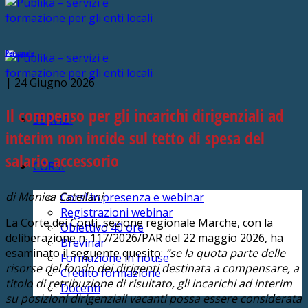
Personale
|
24 Giugno 2026
Il compenso per gli incarichi dirigenziali ad
SERVIZI
interim non incide sul tetto di spesa del
salario accessorio
CORSI
di Monica Catellani
Corsi in presenza e webinar
Registrazioni webinar
La Corte dei Conti, sezione regionale Marche, con la
Obiettivo 40 ore
deliberazione n. 117/2026/PAR del 22 maggio 2026, ha
Brevinar
esaminato il seguente quesito:
“se la quota parte delle
Formazione in house
risorse del fondo dei dirigenti destinata a compensare, a
Credito formazione
titolo di retribuzione di risultato, gli incarichi ad interim
Docenti
su posizioni dirigenziali vacanti possa essere considerata