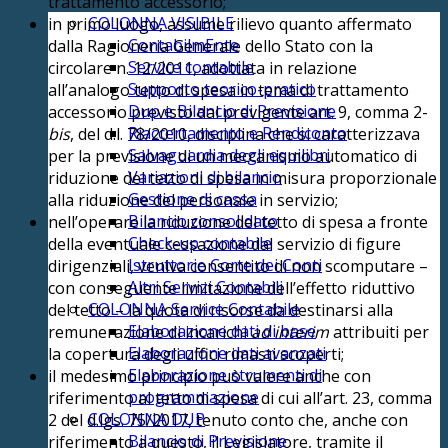
trattamento accessorio;
COLONNA VISIBILE
in primo luogo, assume rilievo quanto affermato
ContabilmEnte
dalla Ragioneria Generale dello Stato con la
Service contabile
circolare n. 12/2011, adottata in relazione
Supporto teorico-pratico
all’analogo tetto di spesa in tema di trattamento
Dup e Bilancio di Previsione
accessorio previsto dal previgente art. 9, comma 2-
Riaccertamento e Rendiconto
bis
, del d.l. 78/2010, disciplina che si caratterizzava
Salvaguardia degli equilibri
per la previsione di un meccanismo automatico di
Variazioni di bilancio
riduzione del tetto di spesa in misura proporzionale
Gestione di cassa
alla riduzione del personale in servizio;
Bilancio consolidato
nell’operare la riduzione del tetto di spesa a fronte
Check-up contabile
della eventuale cessazione dal servizio di figure
Istruttorie Corte dei Conti
dirigenziali, veniva consentito di non scomputare –
Altri Servizi Contabili
con conseguente limitazione dell’effetto riduttivo
COLONNA Service Contabile
del tetto – la quota di risorse da destinarsi alla
Elaborazione dati di base
remunerazione di incarichi
ad interim
attribuiti per
Elaborazione dati avanzati
la copertura degli uffici rimasti scoperti;
Elaborazione strumenti di
il medesimo principio può valere anche con
programmazione
riferimento al tetto di spesa di cui all’art. 23, comma
COLONNA DUP
2 del d.lgs. 75/2017, tenuto conto che, anche con
Bilancio di Previsione
riferimento a questo, il Legislatore, tramite il