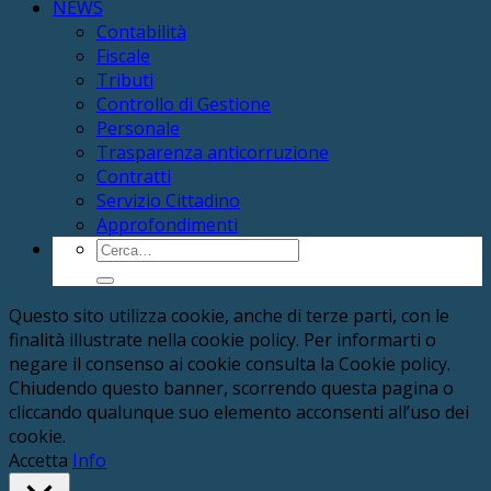
NEWS
Contabilità
Fiscale
Tributi
Controllo di Gestione
Personale
Trasparenza anticorruzione
Contratti
Servizio Cittadino
Approfondimenti
Cerca:
Questo sito utilizza cookie, anche di terze parti, con le
finalità illustrate nella cookie policy. Per informarti o
negare il consenso ai cookie consulta la Cookie policy.
Chiudendo questo banner, scorrendo questa pagina o
cliccando qualunque suo elemento acconsenti all’uso dei
cookie.
Accetta
Info