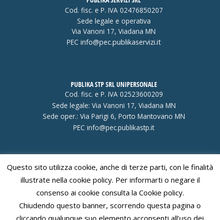
Cod. fisc. e P. IVA 02476850207
Sede legale e operativa
Via Vanoni 17, Viadana MN
PEC
info@pec.publikaservizi.it
PUBLIKA STP SRL UNIPERSONALE
Cod. fisc. e P. IVA 02523600209
Sede legale: Via Vanoni 17, Viadana MN
Sede oper.: Via Parigi 6, Porto Mantovano MN
PEC
info@pec.publikastp.it
Questo sito utilizza cookie, anche di terze parti, con le finalità
Visa
PayPal
Stripe
MasterCard
Cash
illustrate nella cookie policy. Per informarti o negare il
On
consenso ai cookie consulta la Cookie policy.
Delivery
Chiudendo questo banner, scorrendo questa pagina o
cliccando qualunque suo elemento acconsenti all’uso dei