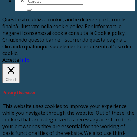
Cerca:
Questo sito utilizza cookie, anche di terze parti, con le
finalità illustrate nella cookie policy. Per informarti o
negare il consenso ai cookie consulta la Cookie policy.
Chiudendo questo banner, scorrendo questa pagina o
cliccando qualunque suo elemento acconsenti all’uso dei
cookie.
Accetta
Info
Chiudi
Privacy Overview
This website uses cookies to improve your experience
while you navigate through the website. Out of these, the
cookies that are categorized as necessary are stored on
your browser as they are essential for the working of
basic functionalities of the website. We also use third-