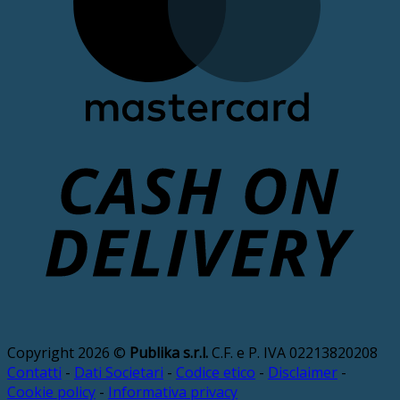
D
Copyright 2026 ©
Publika s.r.l.
C.F. e P. IVA 02213820208
Contatti
-
Dati Societari
-
Codice etico
-
Disclaimer
-
Cookie policy
-
Informativa privacy