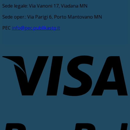
Sede legale: Via Vanoni 17, Viadana MN
Sede oper.: Via Parigi 6, Porto Mantovano MN
PEC
info@pec.publikastp.it
V
P