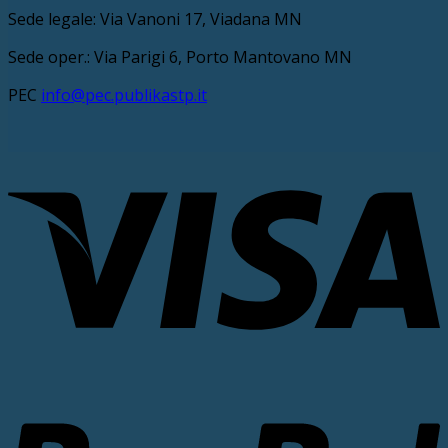
Sede legale: Via Vanoni 17, Viadana MN
Sede oper.: Via Parigi 6, Porto Mantovano MN
PEC
info@pec.publikastp.it
V
P