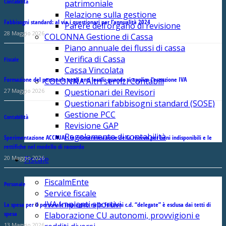
Contabilità
patrimoniale
Relazione sulla gestione
Fabbisogni standard: al via i questionari per l’annualità 2024
Parere dell’organo di revisione
28 Maggio 2026
COLONNA Gestione di Cassa
Piano annuale dei flussi di cassa
Verifica di Cassa
Fiscale
Cassa Vincolata
Formazione del personale negli enti locali: quando si applica l’esenzione IVA
COLONNA Altri servizi Contabili
Questionari dei Revisori
27 Maggio 2026
Questionari fabbisogni standard (SOSE)
Gestione PCC
Contabilità
Revisione GAP
Regolamento di contabilità
Sperimentazione ACCRUAL: la rideterminazione della riserva per beni indisponibili e le
rettifiche nel modello di raccordo
20 Maggio 2026
Fiscale
FiscalmEnte
Personale
Service fiscale
IVA Impianti sportivi
La spesa per il personale impiegato nelle funzioni c.d. “delegate” è esclusa dai tetti di
spesa
Elaborazione CU autonomi, provvigioni e
13 Maggio 2026