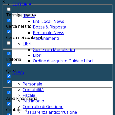
EDITORIA
Termine esatto
Riviste
Enti Locali News
Cerca nei titoli
Bozza & Risposta
Personale News
Cerca nei contenuti
Abbonamenti
Libri
Guide con Modulistica
Libri
Editoria
Ordine di acquisto Guide e Libri
Corsi
NEWS
Personale
Contabilità
Fiscale
Area Finanziaria
Patrimonio
Controllo di Gestione
Contabilità
Trasparenza anticorruzione