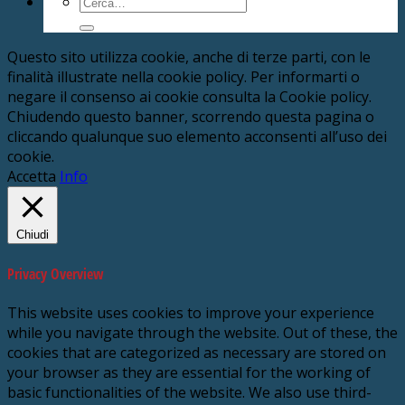
Cerca:
Questo sito utilizza cookie, anche di terze parti, con le
finalità illustrate nella cookie policy. Per informarti o
negare il consenso ai cookie consulta la Cookie policy.
Chiudendo questo banner, scorrendo questa pagina o
cliccando qualunque suo elemento acconsenti all’uso dei
cookie.
Accetta
Info
Chiudi
Privacy Overview
This website uses cookies to improve your experience
while you navigate through the website. Out of these, the
cookies that are categorized as necessary are stored on
your browser as they are essential for the working of
basic functionalities of the website. We also use third-