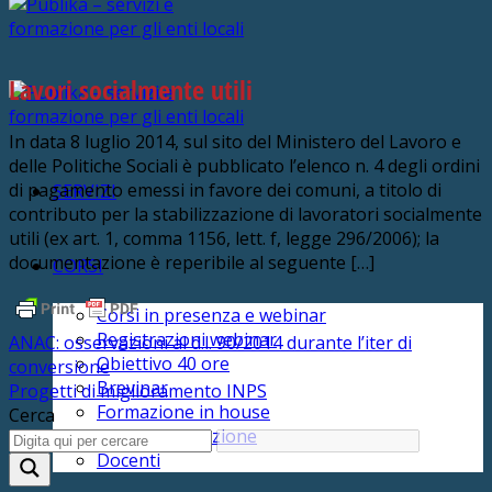
Lavori socialmente utili
In data 8 luglio 2014, sul sito del Ministero del Lavoro e
delle Politiche Sociali è pubblicato l’elenco n. 4 degli ordini
di pagamento emessi in favore dei comuni, a titolo di
SERVIZI
contributo per la stabilizzazione di lavoratori socialmente
utili (ex art. 1, comma 1156, lett. f, legge 296/2006); la
documentazione è reperibile al seguente […]
CORSI
Corsi in presenza e webinar
Registrazioni webinar
ANAC: osservazioni al d.l. 90/2014 durante l’iter di
Obiettivo 40 ore
conversione
Brevinar
Progetti di miglioramento INPS
Formazione in house
Cerca
Credito formazione
Docenti