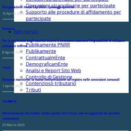
Operazioni straordinarie per partecipate
Rinegoziazione mutui Cdp 2026: i passaggi operativi
Supporto alle procedure di affidamento per
15 Aprile 2026
partecipate
Personale
Altri Servizi
Per la legittimità degli incarichi esterni è necessario accertare l’impossibilità di utilizzare
Publikamente PNRR
personale interno
Publikamente
8 Aprile 2026
ContrattualmEnte
DemograficamEnte
Fiscale
Analisi e Report Sito Web
Controllo di Gestione
Demanio marittimo: la nuova interpretazione sul registro nelle concessioni comunali
Contenzioso tributario
1 Aprile 2026
Tributi
Contabilità
Riaccertamento dei residui: residui passivi oltre l’anno solo se supportati da specifica
motivazione
25 Marzo 2026