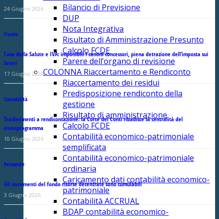
Bilancio di Previsione
24 Giugno 2026
DUP
Nota Integrativa
Fiscale
Risultato di Amministrazione Presunto
Calcolo FCDE
Casa della Salute e IVA: imponibili i canoni concessori, piena detrazione dell’imposta sui
Parere dell’organo di revisione
lavori
COLONNA Riaccertamento e Rendiconto
17 Giugno 2026
Riaccertamento dei residui
Predisposizione rendiconto della
Contabilità
gestione
Risultato di amministrazione
Trasferimenti a rendicontazione: la Corte dei Conti ribadisce la centralità del
Calcolo FCDE
cronoprogramma
Contabilità economico-patrimoniale
10 Giugno 2026
semplificata
Contabilità economico-patrimoniale
Personale
ordinaria
Caricamento dati contabilità economico-
Gli incrementi del fondo risorse decentrate sono cumulabili
patrimoniale
3 Giugno 2026
Contabilità ACCRUAL
BDAP contabilità economico-