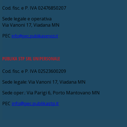
Cod. fisc. e P. IVA 02476850207
Sede legale e operativa
Via Vanoni 17, Viadana MN
PEC
info@pec.publikaservizi.it
PUBLIKA STP SRL UNIPERSONALE
Cod. fisc. e P. IVA 02523600209
Sede legale: Via Vanoni 17, Viadana MN
Sede oper.: Via Parigi 6, Porto Mantovano MN
PEC
info@pec.publikastp.it
V