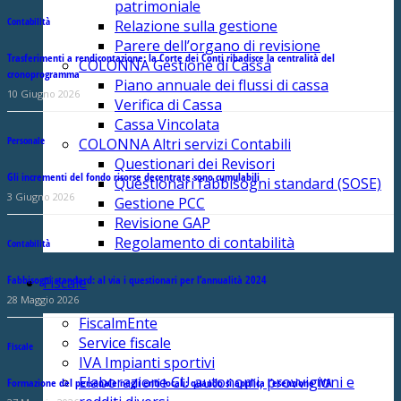
patrimoniale
Contabilità
Relazione sulla gestione
Parere dell’organo di revisione
Trasferimenti a rendicontazione: la Corte dei Conti ribadisce la centralità del
COLONNA Gestione di Cassa
cronoprogramma
Piano annuale dei flussi di cassa
10 Giugno 2026
Verifica di Cassa
Cassa Vincolata
Personale
COLONNA Altri servizi Contabili
Questionari dei Revisori
Gli incrementi del fondo risorse decentrate sono cumulabili
Questionari fabbisogni standard (SOSE)
3 Giugno 2026
Gestione PCC
Revisione GAP
Regolamento di contabilità
Contabilità
Fabbisogni standard: al via i questionari per l’annualità 2024
Fiscale
28 Maggio 2026
FiscalmEnte
Service fiscale
Fiscale
IVA Impianti sportivi
Elaborazione CU autonomi, provvigioni e
Formazione del personale negli enti locali: quando si applica l’esenzione IVA