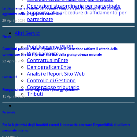
Operazioni straordinarie per partecipate
La decorrenza e il calcolo del requisito temporale per l’attribuzione del punteggio
Supporto alle procedure di affidamento per
aggiuntivo nelle progressioni economiche
partecipate
29 Aprile 2026
Altri Servizi
Fiscale
Publikamente PNRR
Contributi pubblici e base imponibile IVA: la Cassazione rafforza il criterio della
Publikamente
connessione diretta al prezzo alla luce della giurisprudenza unionale
ContrattualmEnte
22 Aprile 2026
DemograficamEnte
Analisi e Report Sito Web
Contabilità
Controllo di Gestione
Contenzioso tributario
Rinegoziazione mutui Cdp 2026: i passaggi operativi
Tributi
15 Aprile 2026
Personale
Per la legittimità degli incarichi esterni è necessario accertare l’impossibilità di utilizzare
personale interno
8 Aprile 2026