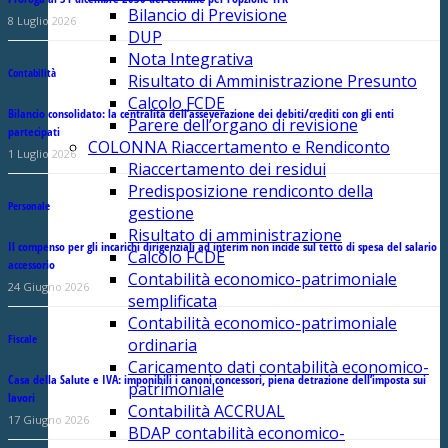
Bilancio di Previsione
8 Luglio 2026
DUP
Nota Integrativa
Contabilità
Risultato di Amministrazione Presunto
Calcolo FCDE
Bilancio consolidato: la centralità dell’asseverazione dei debiti/crediti con gli enti
Parere dell’organo di revisione
partecipati
COLONNA Riaccertamento e Rendiconto
1 Luglio 2026
Riaccertamento dei residui
Predisposizione rendiconto della
Personale
gestione
Risultato di amministrazione
Il compenso per gli incarichi dirigenziali ad interim non incide sul tetto di spesa del salario
Calcolo FCDE
accessorio
Contabilità economico-patrimoniale
24 Giugno 2026
semplificata
Contabilità economico-patrimoniale
Fiscale
ordinaria
Caricamento dati contabilità economico-
Casa della Salute e IVA: imponibili i canoni concessori, piena detrazione dell’imposta sui
patrimoniale
lavori
Contabilità ACCRUAL
17 Giugno 2026
BDAP contabilità economico-