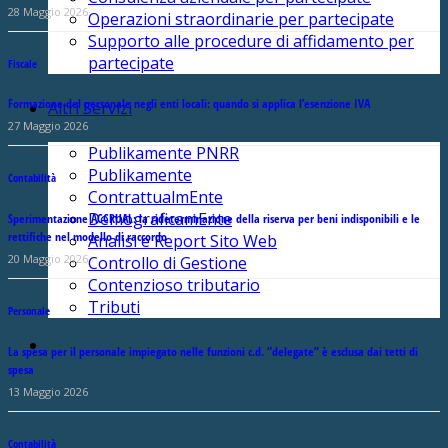
28 Maggio 2026
Operazioni straordinarie per partecipate
Supporto alle procedure di affidamento per
partecipate
Fiscale
Formazione del personale negli enti locali: quando si applica l’esenzione IVA
Altri Servizi
27 Maggio 2026
Publikamente PNRR
Publikamente
Contabilità
ContrattualmEnte
DemograficamEnte
Sperimentazione ACCRUAL: la rideterminazione della riserva per beni indisponibili e le
rettifiche nel modello di raccordo
Analisi e Report Sito Web
20 Maggio 2026
Controllo di Gestione
Contenzioso tributario
Tributi
Personale
La spesa per il personale impiegato nelle funzioni c.d. “delegate” è esclusa dai tetti di
spesa
13 Maggio 2026
Contabilità