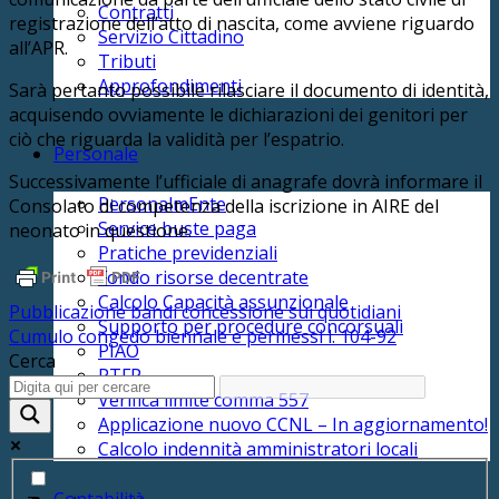
Contratti
registrazione dell’atto di nascita, come avviene riguardo
Servizio Cittadino
all’APR.
Tributi
Approfondimenti
Sarà pertanto possibile rilasciare il documento di identità,
acquisendo ovviamente le dichiarazioni dei genitori per
ciò che riguarda la validità per l’espatrio.
Personale
Successivamente l’ufficiale di anagrafe dovrà informare il
PersonalmEnte
Consolato di competenza della iscrizione in AIRE del
Service buste paga
neonato in questione.
Pratiche previdenziali
Fondo risorse decentrate
Calcolo Capacità assunzionale
Pubblicazione bandi concessione sui quotidiani
Supporto per procedure concorsuali
Cumulo congedo biennale e permessi l. 104-92
PIAO
Cerca
PTFP
Verifica limite comma 557
Applicazione nuovo CCNL – In aggiornamento!
Calcolo indennità amministratori locali