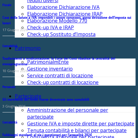
redditi diversi
Fiscale
Elaborazione Dichiarazione IVA
Elaborazione Dichiarazione IRAP
Casa della Salute e IVA: imponibili i canoni concessori, piena detrazione dell’imposta sui
Elaborazione Modello 770
lavori
Check-up IVA e IRAP
17 Giugno 2026
Check-up Sostituto d’Imposta
Contabilità
Patrimonio
Trasferimenti a rendicontazione: la Corte dei Conti ribadisce la centralità del
PatrimonialmEnte
cronoprogramma
Gestione inventario
10 Giugno 2026
Service contratti di locazione
Check-up contratti di locazione
Personale
Partecipate
Gli incrementi del fondo risorse decentrate sono cumulabili
3 Giugno 2026
Amministrazione del personale per
partecipate
Contabilità
Gestione IVA e imposte dirette per partecipate
Tenuta contabilità e bilanci per partecipate
Fabbisogni standard: al via i questionari per l’annualità 2024
Consulenza aziendale per partecipate