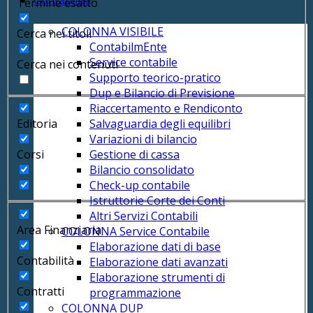
Contabilità
Termine esatto
COLONNA VISIBILE
Cerca nei titoli
ContabilmEnte
Service contabile
Cerca nei contenuti
Supporto teorico-pratico
Dup e Bilancio di Previsione
Riaccertamento e Rendiconto
Editoria
Salvaguardia degli equilibri
Variazioni di bilancio
Corsi
Gestione di cassa
Bilancio consolidato
Check-up contabile
Istruttorie Corte dei Conti
Altri Servizi Contabili
Area Finanziaria
COLONNA Service Contabile
Elaborazione dati di base
Contabilità
Elaborazione dati avanzati
Elaborazione strumenti di
Contratti
programmazione
COLONNA DUP