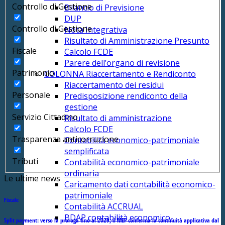
Controllo di Gestione
Bilancio di Previsione
DUP
Controllo di Gestione
Nota Integrativa
Risultato di Amministrazione Presunto
Fiscale
Calcolo FCDE
Parere dell’organo di revisione
Patrimonio
COLONNA Riaccertamento e Rendiconto
Riaccertamento dei residui
Personale
Predisposizione rendiconto della
gestione
Servizio Cittadino
Risultato di amministrazione
Calcolo FCDE
Trasparenza anticorruzione
Contabilità economico-patrimoniale
semplificata
Tributi
Contabilità economico-patrimoniale
ordinaria
Le ultime news
Caricamento dati contabilità economico-
patrimoniale
Fiscale
Contabilità ACCRUAL
BDAP contabilità economico-
Split payment: verso la proroga fino al 2029, il MEF conferma la continuità applicativa dal