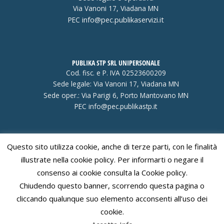
Via Vanoni 17, Viadana MN
PEC
info@pec.publikaservizi.it
PUBLIKA STP SRL UNIPERSONALE
Cod. fisc. e P. IVA 02523600209
Sede legale: Via Vanoni 17, Viadana MN
Sede oper.: Via Parigi 6, Porto Mantovano MN
PEC
info@pec.publikastp.it
Questo sito utilizza cookie, anche di terze parti, con le finalità
Visa
PayPal
Stripe
MasterCard
Cash
illustrate nella cookie policy. Per informarti o negare il
On
consenso ai cookie consulta la Cookie policy.
Delivery
Chiudendo questo banner, scorrendo questa pagina o
cliccando qualunque suo elemento acconsenti all’uso dei
Copyright 2026 ©
C.F. e P. IVA 02213820208
Publika s.r.l.
cookie.
Contatti
-
Dati Societari
-
Codice etico
-
Disclaimer
-
Cookie policy
-