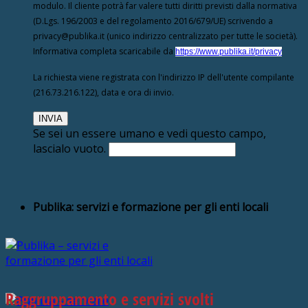
modulo. Il cliente potrà far valere tutti diritti previsti dalla normativa
(D.Lgs. 196/2003 e del regolamento 2016/679/UE) scrivendo a
privacy@publika.it (unico indirizzo centralizzato per tutte le società).
Informativa completa scaricabile da
https://www.publika.it/privacy
La richiesta viene registrata con l'indirizzo IP dell'utente compilante
(216.73.216.122), data e ora di invio.
Se sei un essere umano e vedi questo campo,
lascialo vuoto.
Publika: servizi e formazione per gli enti locali
Raggruppamento e servizi svolti