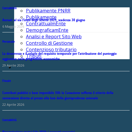
Contabilità
Publikamente PNRR
Publikamente
Accrual: al via l’invio degli schemi 2025, scadenza 30 giugno
ContrattualmEnte
6 Maggio 2026
DemograficamEnte
Analisi e Report Sito Web
Personale
Controllo di Gestione
Contenzioso tributario
La decorrenza e il calcolo del requisito temporale per l’attribuzione del punteggio
Tributi
aggiuntivo nelle progressioni economiche
29 Aprile 2026
Fiscale
Contributi pubblici e base imponibile IVA: la Cassazione rafforza il criterio della
connessione diretta al prezzo alla luce della giurisprudenza unionale
22 Aprile 2026
Contabilità
Rinegoziazione mutui Cdp 2026: i passaggi operativi