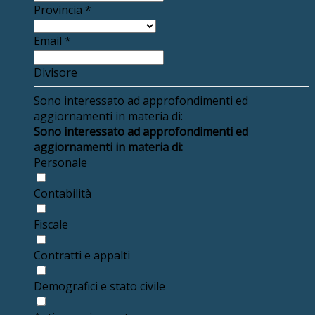
Provincia
*
Email
*
Divisore
Sono interessato ad approfondimenti ed
aggiornamenti in materia di:
Sono interessato ad approfondimenti ed
aggiornamenti in materia di:
Personale
Contabilità
Fiscale
Contratti e appalti
Demografici e stato civile