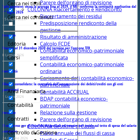
Parere dell’organo di revisione
Cerca nei titoli
Split payment: verso la proroga fino al 2029, il MEF conferma la continuità applicativa dal
COLONNA Riaccertamento e Rendiconto
1° luglio 2026
Riaccertamento dei residui
Cerca nei contenuti
15 Luglio 2026
Predisposizione rendiconto della
gestione
Personale
Risultato di amministrazione
Editoria
Calcolo FCDE
Proroga al 31 dicembre 2030 del termine per l’opzione TFR
Contabilità economico-patrimoniale
8 Luglio 2026
Corsi
semplificata
Contabilità economico-patrimoniale
ordinaria
Contabilità
Caricamento dati contabilità economico-
Bilancio consolidato: la centralità dell’asseverazione dei debiti/crediti con gli enti
patrimoniale
partecipati
Area Finanziaria
Contabilità ACCRUAL
1 Luglio 2026
BDAP contabilità economico-
Contabilità
patrimoniale
Relazione sulla gestione
Personale
Contratti
Parere dell’organo di revisione
Il compenso per gli incarichi dirigenziali ad interim non incide sul tetto di spesa del salario
COLONNA Gestione di Cassa
accessorio
Controllo di Gestione
Piano annuale dei flussi di cassa
24 Giugno 2026