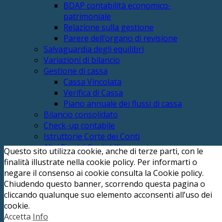
BDAP contabilità economico-
patrimoniale
Relazione sulla gestione
Parere dell’organo di revisione
Salvaguardia degli equilibri
Variazioni di bilancio
Gestione di cassa
Cassa Vincolata
Verifica di Cassa
Piano annuale dei flussi di cassa
Bilancio consolidato
Check-up contabile
Istruttorie Corte dei Conti
Altri Servizi Contabili
Questo sito utilizza cookie, anche di terze parti, con le
Questionari dei Revisori
finalità illustrate nella cookie policy. Per informarti o
Questionari fabbisogni standard (SOSE)
negare il consenso ai cookie consulta la Cookie policy.
Gestione PCC
Chiudendo questo banner, scorrendo questa pagina o
Revisione GAP
cliccando qualunque suo elemento acconsenti all’uso dei
Regolamento di contabilità
cookie.
Fiscale
Accetta
Info