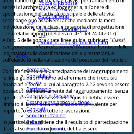
affermando che nei bandi ed avvisi per l’affidamento di
Bozza & Risposta
servizi di architettura ed ingegneria, all’onere di
Personale News
specificazione dell’attività principale e delle attività
Abbonamenti
secondarie può assolversi anche mediante la mera
Libri
individuazione delle classi e categorie di progettazione,
Guide con Modulistica
con i relativi importi (delibera n. 431 del 24.04.2017).
Libri
All’art. 5 delle sopra citate linee guida, rubricato “
Classi,
Ordine di acquisto Guide e Libri
categorie e tariffe professionali
” l’Autorità fornisce delle
indicazioni sulla classificazione delle prestazioni, e
NEWS
sull’
elasticità
nella valutazione del possesso dei requisiti.
Personale
Con riferimento alla partecipazione dei raggruppamenti
Contabilità
le linee guida si limitano ad affermare che i requisiti
Fiscale
finanziari e tecnici di cui al paragrafo 2.2.2 devono essere
Patrimonio
posseduti cumulativamente dal raggruppamento, senza
Controllo di Gestione
specificare se il possesso del requisito debba essere
Trasparenza anticorruzione
limitato ai lavori della classificazione prevalente per
Contratti
importo, o estesa a tutte le lavorazioni.
Servizio Cittadino
In particolare, si ritiene che il requisito di partecipazione
Tributi
di cui al sopra citato quesito, debba essere
Approfondimenti