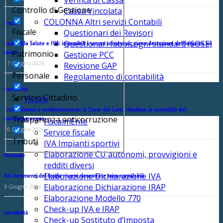
Verifica di Cassa
Controllo di Gestione
Cassa Vincolata
COLONNA Altri servizi Contabili
Fiscale
Fiscale
Questionari dei Revisori
Questionari fabbisogni standard (SOSE)
Casa della Salute e IVA: imponibili i canoni concessori, piena detrazione dell’imposta sui
lavori
Patrimonio
Gestione PCC
17 Giugno 2026
Revisione GAP
Personale
Regolamento di contabilità
Contabilità
Servizio Cittadino
Fiscale
Trasferimenti a rendicontazione: la Corte dei Conti ribadisce la centralità del
cronoprogramma
Trasparenza anticorruzione
FiscalmEnte
10 Giugno 2026
Service fiscale
Tributi
IVA Impianti sportivi
Elaborazione CU autonomi, provvigioni e
Personale
redditi diversi
Elaborazione Dichiarazione IVA
Gli incrementi del fondo risorse decentrate sono cumulabili
Elaborazione Dichiarazione IRAP
3 Giugno 2026
Elaborazione Modello 770
Check-up IVA e IRAP
Contabilità
Check-up Sostituto d’Imposta