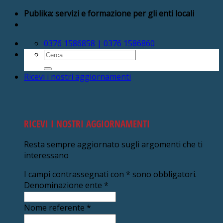
Salta
Publika: servizi e formazione per gli enti locali
ai
contenuti
0376 1586858 | 0376 1586860
Cerca:
Ricevi i nostri aggiornamenti
RICEVI I NOSTRI AGGIORNAMENTI
Resta sempre aggiornato sugli argomenti che ti
interessano
I campi contrassegnati con
*
sono obbligatori.
Denominazione ente
*
Nome referente
*