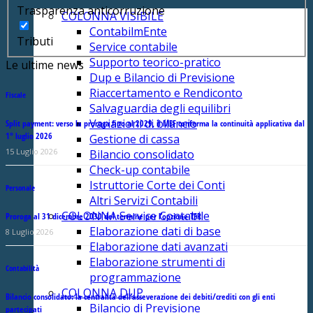
Trasparenza anticorruzione
COLONNA VISIBILE
ContabilmEnte
Tributi
Service contabile
Supporto teorico-pratico
Le ultime news
Dup e Bilancio di Previsione
Riaccertamento e Rendiconto
Fiscale
Salvaguardia degli equilibri
Variazioni di bilancio
Split payment: verso la proroga fino al 2029, il MEF conferma la continuità applicativa dal
1° luglio 2026
Gestione di cassa
15 Luglio 2026
Bilancio consolidato
Check-up contabile
Istruttorie Corte dei Conti
Personale
Altri Servizi Contabili
COLONNA Service Contabile
Proroga al 31 dicembre 2030 del termine per l’opzione TFR
Elaborazione dati di base
8 Luglio 2026
Elaborazione dati avanzati
Elaborazione strumenti di
Contabilità
programmazione
COLONNA DUP
Bilancio consolidato: la centralità dell’asseverazione dei debiti/crediti con gli enti
Bilancio di Previsione
partecipati