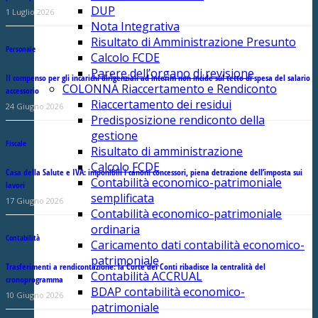
DUP
1 Luglio 2026
Nota Integrativa
Risultato di Amministrazione Presunto
Personale
Calcolo FCDE
Parere dell’organo di revisione
Il compenso per gli incarichi dirigenziali ad interim non incide sul tetto di spesa del salario
COLONNA Riaccertamento e Rendiconto
accessorio
Riaccertamento dei residui
24 Giugno 2026
Predisposizione rendiconto della
gestione
Fiscale
Risultato di amministrazione
Calcolo FCDE
Casa della Salute e IVA: imponibili i canoni concessori, piena detrazione dell’imposta sui
Contabilità economico-patrimoniale
lavori
semplificata
17 Giugno 2026
Contabilità economico-patrimoniale
ordinaria
Contabilità
Caricamento dati contabilità economico-
patrimoniale
Trasferimenti a rendicontazione: la Corte dei Conti ribadisce la centralità del
Contabilità ACCRUAL
cronoprogramma
BDAP contabilità economico-
10 Giugno 2026
patrimoniale