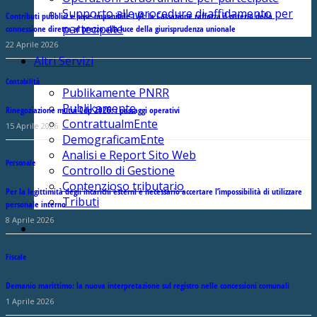
Supporto alle procedure di affidamento per
Contributi pubblici e base imponibile IVA: la Cassazione rafforza il criterio della
partecipate
connessione diretta al prezzo alla luce della giurisprudenza unionale
22 Aprile 2026
Altri Servizi
Contabilità
Publikamente PNRR
Publikamente
Rinegoziazione mutui Cdp 2026: i passaggi operativi
ContrattualmEnte
15 Aprile 2026
DemograficamEnte
Analisi e Report Sito Web
Personale
Controllo di Gestione
Contenzioso tributario
Per la legittimità degli incarichi esterni è necessario accertare l’impossibilità di utilizzare
Tributi
personale interno
8 Aprile 2026
Fiscale
Demanio marittimo: la nuova interpretazione sul registro nelle concessioni comunali
1 Aprile 2026