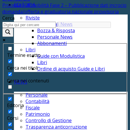
EDITORIA
Procedure di mobilità Fase 2 – Pubblicazione dati incrocio
domanda/offerta e graduatoria nazionale provvisoria
Riviste
Cerca
Enti Locali News
Bozza & Risposta
Personale News
Abbonamenti
Libri
Termine esatto
Guide con Modulistica
Libri
Cerca nei titoli
Ordine di acquisto Guide e Libri
Cerca nei contenuti
NEWS
Personale
Contabilità
Editoria
Fiscale
Patrimonio
Corsi
Controllo di Gestione
Trasparenza anticorruzione