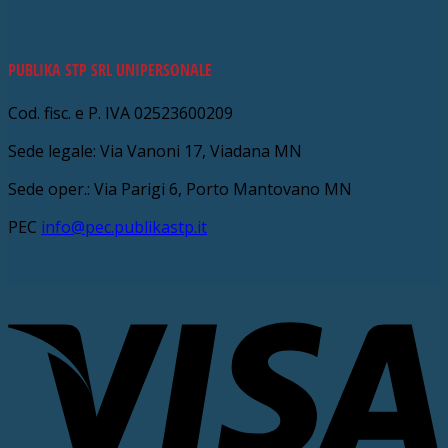
PUBLIKA STP SRL UNIPERSONALE
Cod. fisc. e P. IVA 02523600209
Sede legale: Via Vanoni 17, Viadana MN
Sede oper.: Via Parigi 6, Porto Mantovano MN
PEC
info@pec.publikastp.it
V