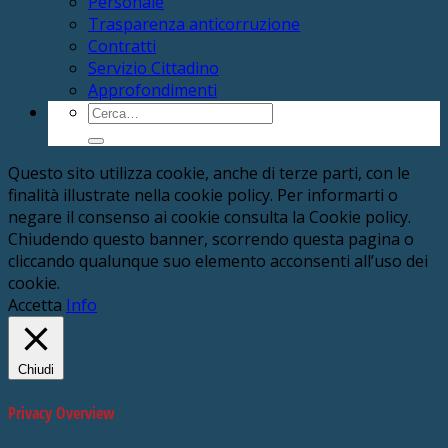
Personale
Trasparenza anticorruzione
Contratti
Servizio Cittadino
Approfondimenti
Cerca:
Questo sito utilizza cookie, anche di terze parti, con le
finalità illustrate nella cookie policy. Per informarti o
negare il consenso ai cookie consulta la Cookie policy.
Chiudendo questo banner, scorrendo questa pagina o
cliccando qualunque suo elemento acconsenti all’uso dei
cookie.
Accetta
Info
Chiudi
Privacy Overview