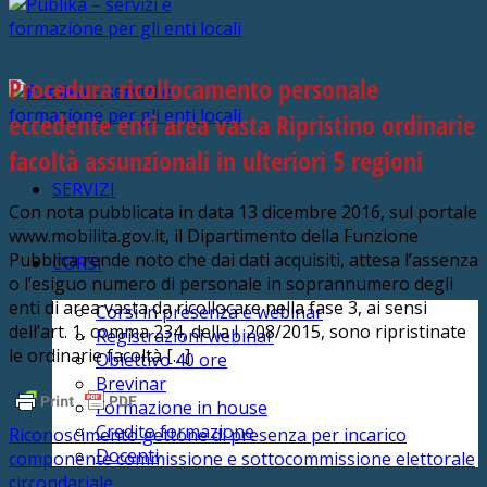
Procedura ricollocamento personale
eccedente enti area vasta Ripristino ordinarie
facoltà assunzionali in ulteriori 5 regioni
SERVIZI
Con nota pubblicata in data 13 dicembre 2016, sul portale
www.mobilita.gov.it, il Dipartimento della Funzione
Pubblica rende noto che dai dati acquisiti, attesa l’assenza
CORSI
o l’esiguo numero di personale in soprannumero degli
enti di area vasta da ricollocare nella fase 3, ai sensi
Corsi in presenza e webinar
dell’art. 1, comma 234, della l. 208/2015, sono ripristinate
Registrazioni webinar
le ordinarie facoltà […]
Obiettivo 40 ore
Brevinar
Formazione in house
Credito formazione
Riconoscimento gettone di presenza per incarico
Docenti
componente commissione e sottocommissione elettorale
circondariale