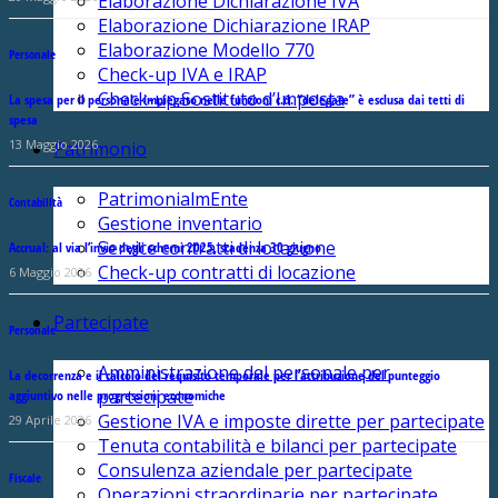
Elaborazione Dichiarazione IVA
Elaborazione Dichiarazione IRAP
Elaborazione Modello 770
Personale
Check-up IVA e IRAP
Check-up Sostituto d’Imposta
La spesa per il personale impiegato nelle funzioni c.d. “delegate” è esclusa dai tetti di
spesa
13 Maggio 2026
Patrimonio
PatrimonialmEnte
Contabilità
Gestione inventario
Service contratti di locazione
Accrual: al via l’invio degli schemi 2025, scadenza 30 giugno
Check-up contratti di locazione
6 Maggio 2026
Partecipate
Personale
Amministrazione del personale per
La decorrenza e il calcolo del requisito temporale per l’attribuzione del punteggio
partecipate
aggiuntivo nelle progressioni economiche
Gestione IVA e imposte dirette per partecipate
29 Aprile 2026
Tenuta contabilità e bilanci per partecipate
Consulenza aziendale per partecipate
Fiscale
Operazioni straordinarie per partecipate