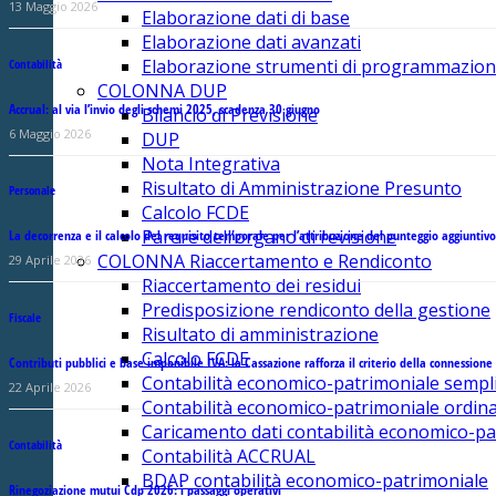
13 Maggio 2026
Elaborazione dati di base
Elaborazione dati avanzati
Elaborazione strumenti di programmazio
Contabilità
COLONNA DUP
Accrual: al via l’invio degli schemi 2025, scadenza 30 giugno
Bilancio di Previsione
6 Maggio 2026
DUP
Nota Integrativa
Risultato di Amministrazione Presunto
Personale
Calcolo FCDE
Parere dell’organo di revisione
La decorrenza e il calcolo del requisito temporale per l’attribuzione del punteggio aggiuntiv
COLONNA Riaccertamento e Rendiconto
29 Aprile 2026
Riaccertamento dei residui
Predisposizione rendiconto della gestione
Fiscale
Risultato di amministrazione
Calcolo FCDE
Contributi pubblici e base imponibile IVA: la Cassazione rafforza il criterio della connessione
Contabilità economico-patrimoniale sempli
22 Aprile 2026
Contabilità economico-patrimoniale ordina
Caricamento dati contabilità economico-pa
Contabilità
Contabilità ACCRUAL
BDAP contabilità economico-patrimoniale
Rinegoziazione mutui Cdp 2026: i passaggi operativi