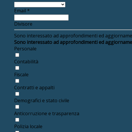
Email
*
Divisore
Sono interessato ad approfondimenti ed aggiornament
Sono interessato ad approfondimenti ed aggiornament
Personale
Contabilità
Fiscale
Contratti e appalti
Demografici e stato civile
Anticorruzione e trasparenza
Polizia locale