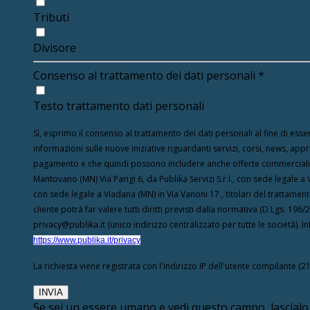
Tributi
Divisore
Consenso al trattamento dei dati personali
*
Testo trattamento dati personali
Sì, esprimo il consenso al trattamento dei dati personali al fine di esser
informazioni sulle nuove iniziative riguardanti servizi, corsi, news, appro
pagamento e che quindi possono includere anche offerte commerciali da
Mantovano (MN) Via Parigi 6, da Publika Servizi S.r.l., con sede legale a 
con sede legale a Viadana (MN) in Via Vanoni 17., titolari del trattamen
cliente potrà far valere tutti diritti previsti dalla normativa (D.Lgs. 
privacy@publika.it (unico indirizzo centralizzato per tutte le società).
https://www.publika.it/privacy
La richiesta viene registrata con l'indirizzo IP dell'utente compilante (2
Se sei un essere umano e vedi questo campo, lascialo