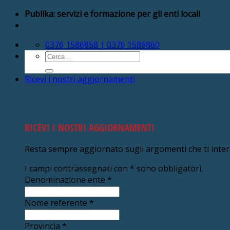
Salta
Publika: servizi e formazione per gli enti locali
ai
contenuti
0376 1586858 | 0376 1586860
Cerca:
Ricevi i nostri aggiornamenti
RICEVI I NOSTRI AGGIORNAMENTI
Resta sempre aggiornato sugli argomenti che ti inte
I campi contrassegnati con
*
sono obbligatori.
Denominazione ente
*
Nome referente
*
Provincia
*