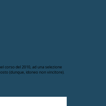
nel corso del 2010, ad una selezione
 posto (dunque, idoneo non vincitore).