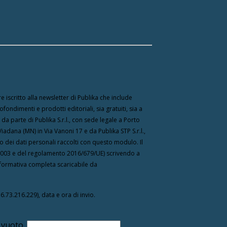
e iscritto alla newsletter di Publika che include
fondimenti e prodotti editoriali, sia gratuiti, sia a
 parte di Publika S.r.l., con sede legale a Porto
Viadana (MN) in Via Vanoni 17 e da Publika STP S.r.l.,
to dei dati personali raccolti con questo modulo. Il
196/2003 e del regolamento 2016/679/UE) scrivendo a
 Informativa completa scaricabile da
16.73.216.229), data e ora di invio.
 vuoto.