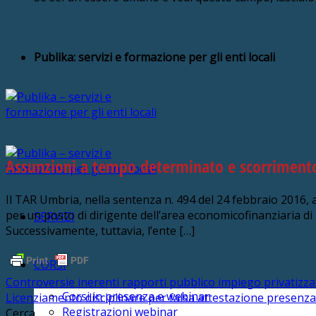
Publika: servizi e formazione per gli enti locali
Assunzioni a tempo determinato e scorriment
Il TAR Umbria, nella sentenza n. 494 del 24 febbraio 2016, a
per un posto di dirigente dell’area economicofinanziaria di 
SERVIZI
Successivamente, tuttavia, l’ente […]
CORSI
Controversie inerenti rapporti pubblico impiego privatizzat
Corsi in presenza e webinar
Licenziamento disciplinare per falsa attestazione presenza 
Registrazioni webinar
Cerca