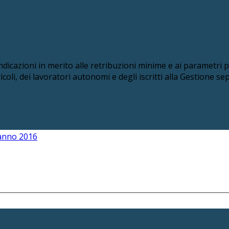
indicazioni in merito alle retribuzioni minime e ai parametri 
oli, dei lavoratori autonomi e degli iscritti alla Gestione sep
’anno 2016