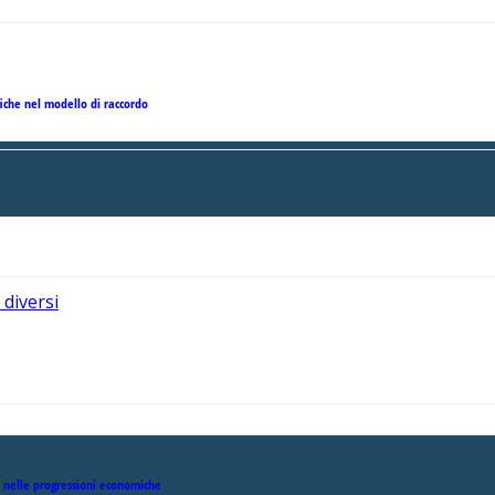
fiche nel modello di raccordo
 diversi
o nelle progressioni economiche