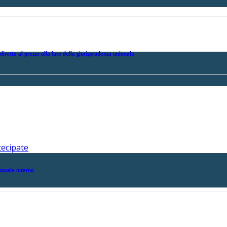
 diretta al prezzo alla luce della giurisprudenza unionale
tecipate
rsonale interno