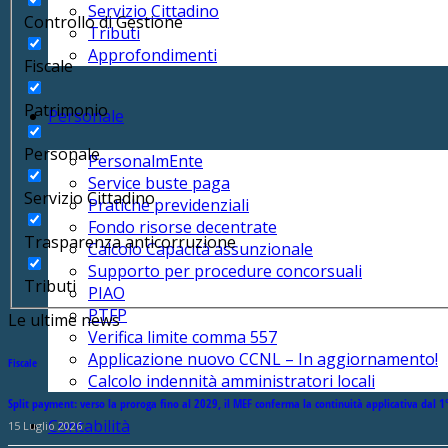
Servizio Cittadino
Controllo di Gestione
Tributi
Approfondimenti
Fiscale
Patrimonio
Personale
Personale
PersonalmEnte
Service buste paga
Servizio Cittadino
Pratiche previdenziali
Fondo risorse decentrate
Trasparenza anticorruzione
Calcolo Capacità assunzionale
Supporto per procedure concorsuali
Tributi
PIAO
PTFP
Le ultime news
Verifica limite comma 557
Applicazione nuovo CCNL – In aggiornamento!
Fiscale
Calcolo indennità amministratori locali
Split payment: verso la proroga fino al 2029, il MEF conferma la continuità applicativa dal 1
Contabilità
15 Luglio 2026