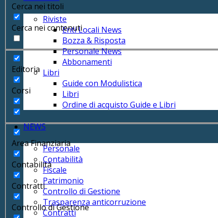
Cerca nei titoli
Riviste
Cerca nei contenuti
Enti Locali News
Bozza & Risposta
Personale News
Abbonamenti
Editoria
Libri
Guide con Modulistica
Corsi
Libri
Ordine di acquisto Guide e Libri
NEWS
Area Finanziaria
Personale
Contabilità
Contabilità
Fiscale
Patrimonio
Contratti
Controllo di Gestione
Trasparenza anticorruzione
Controllo di Gestione
Contratti