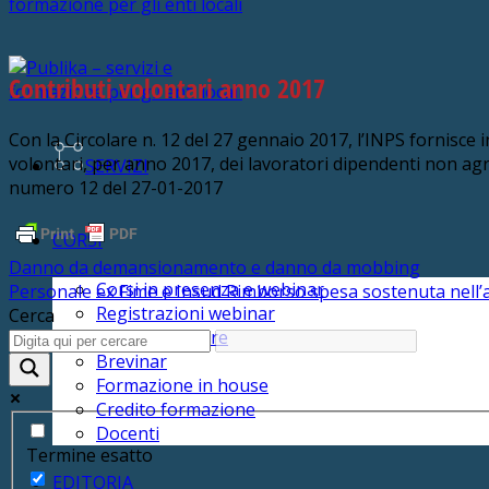
Contributi volontari anno 2017
Con la Circolare n. 12 del 27 gennaio 2017, l’INPS fornisce 
volontari, per anno 2017, dei lavoratori dipendenti non agric
SERVIZI
numero 12 del 27-01-2017
CORSI
Danno da demansionamento e danno da mobbing
Corsi in presenza e webinar
Personale ex Fime e Insud Rimborso spesa sostenuta nell
Registrazioni webinar
Cerca
Obiettivo 40 ore
Brevinar
Formazione in house
Credito formazione
Docenti
Termine esatto
EDITORIA