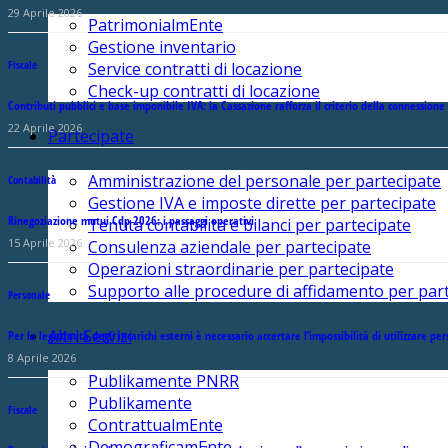
29 Aprile 2026
PatrimonialmEnte
Gestione inventario
Fiscale
Service contratti di locazione
Check-up contratti di locazione
Contributi pubblici e base imponibile IVA: la Cassazione rafforza il criterio della connessione
22 Aprile 2026
Partecipate
Amministrazione del personale per partecipate
Contabilità
Gestione IVA e imposte dirette per partecipate
Rinegoziazione mutui Cdp 2026: i passaggi operativi
Tenuta contabilità e bilanci per partecipate
15 Aprile 2026
Consulenza aziendale per partecipate
Operazioni straordinarie per partecipate
Supporto alle procedure di affidamento per par
Personale
Altri Servizi
Per la legittimità degli incarichi esterni è necessario accertare l’impossibilità di utilizzare pe
8 Aprile 2026
Publikamente PNRR
Publikamente
Fiscale
ContrattualmEnte
DemograficamEnte