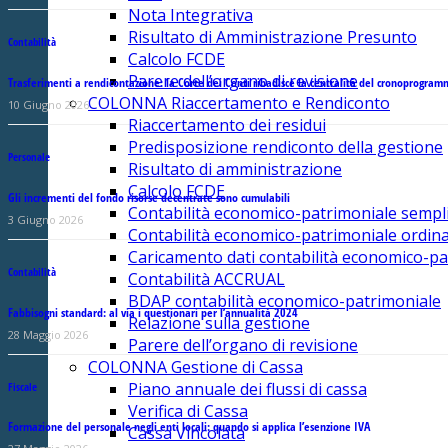
Nota Integrativa
Risultato di Amministrazione Presunto
Contabilità
Calcolo FCDE
Parere dell’organo di revisione
Trasferimenti a rendicontazione: la Corte dei Conti ribadisce la centralità del cronoprogra
COLONNA Riaccertamento e Rendiconto
10 Giugno 2026
Riaccertamento dei residui
Predisposizione rendiconto della gestione
Personale
Risultato di amministrazione
Calcolo FCDE
Gli incrementi del fondo risorse decentrate sono cumulabili
Contabilità economico-patrimoniale sempli
3 Giugno 2026
Contabilità economico-patrimoniale ordina
Caricamento dati contabilità economico-pa
Contabilità
Contabilità ACCRUAL
BDAP contabilità economico-patrimoniale
Fabbisogni standard: al via i questionari per l’annualità 2024
Relazione sulla gestione
28 Maggio 2026
Parere dell’organo di revisione
COLONNA Gestione di Cassa
Piano annuale dei flussi di cassa
Fiscale
Verifica di Cassa
Formazione del personale negli enti locali: quando si applica l’esenzione IVA
Cassa Vincolata