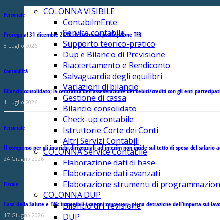
COLONNA VISIBILE
Personale
ContabilmEnte
Service contabile
Proroga al 31 dicembre 2030 del termine per l’opzione TFR
Supporto teorico-pratico
8 Luglio 2026
Dup e Bilancio di Previsione
Riaccertamento e Rendiconto
Contabilità
Salvaguardia degli equilibri
Variazioni di bilancio
Bilancio consolidato: la centralità dell’asseverazione dei debiti/crediti con gli enti partecipat
Gestione di cassa
1 Luglio 2026
Bilancio consolidato
Check-up contabile
Personale
Istruttorie Corte dei Conti
Altri Servizi Contabili
Il compenso per gli incarichi dirigenziali ad interim non incide sul tetto di spesa del salario a
COLONNA Service Contabile
24 Giugno 2026
Elaborazione dati di base
Elaborazione dati avanzati
Elaborazione strumenti di programmazio
Fiscale
COLONNA DUP
Casa della Salute e IVA: imponibili i canoni concessori, piena detrazione dell’imposta sui lavo
Bilancio di Previsione
17 Giugno 2026
DUP