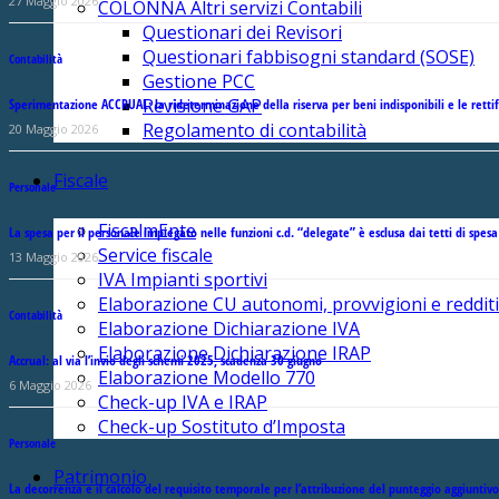
27 Maggio 2026
COLONNA Altri servizi Contabili
Questionari dei Revisori
Questionari fabbisogni standard (SOSE)
Contabilità
Gestione PCC
Revisione GAP
Sperimentazione ACCRUAL: la rideterminazione della riserva per beni indisponibili e le retti
Regolamento di contabilità
20 Maggio 2026
Fiscale
Personale
FiscalmEnte
La spesa per il personale impiegato nelle funzioni c.d. “delegate” è esclusa dai tetti di spesa
Service fiscale
13 Maggio 2026
IVA Impianti sportivi
Elaborazione CU autonomi, provvigioni e redditi
Contabilità
Elaborazione Dichiarazione IVA
Elaborazione Dichiarazione IRAP
Accrual: al via l’invio degli schemi 2025, scadenza 30 giugno
Elaborazione Modello 770
6 Maggio 2026
Check-up IVA e IRAP
Check-up Sostituto d’Imposta
Personale
Patrimonio
La decorrenza e il calcolo del requisito temporale per l’attribuzione del punteggio aggiuntiv