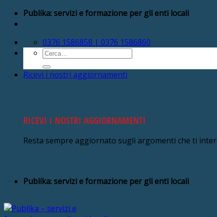
Salta
Publika: servizi e formazione per gli enti locali
ai
contenuti
0376 1586858 | 0376 1586860
Cerca:
Ricevi i nostri aggiornamenti
RICEVI I NOSTRI AGGIORNAMENTI
Resta sempre aggiornato sugli argomenti che ti inte
Publika: servizi e formazione per gli enti locali