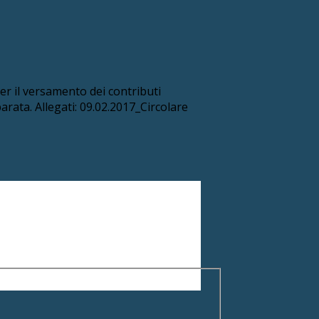
per il versamento dei contributi
arata. Allegati: 09.02.2017_Circolare