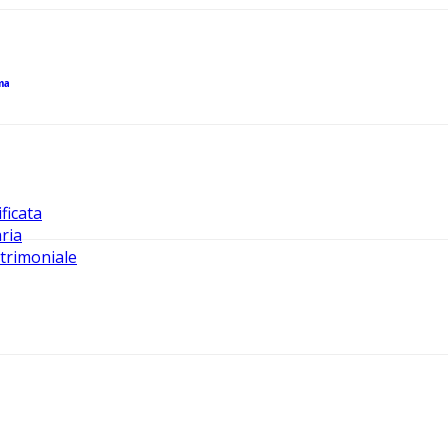
mma
ficata
ria
trimoniale