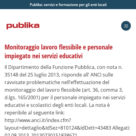
Salta
Publika: servizi e formazione per gli enti locali
ai
contenuti
Monitoraggio lavoro flessibile e personale
impiegato nei servizi educativi
Il Dipartimento della Funzione Pubblica, con nota n.
35148 del 25 luglio 2013, risponde all’ ANCI sulle
ravvisate problematiche nell’effettuazione del
monitoraggio del lavoro flessibile (art. 36, comma 3,
d.lgs. 165/2001) per il personale impiegato nei servizi
educativi e scolastici degli enti locali. La nota è
reperibile al seguente link:
http://www.anci.it/index.cfm?
layout=dettaglio&IdSez=810124&IdDett=43483 Allegati:
02.08.2013_20130730151838671