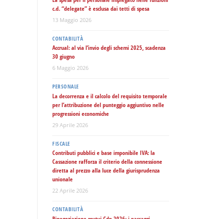
c.d. “delegate” è esclusa dai tetti di spesa
13 Maggio 2026
CONTABILITÀ
Accrual: al via l’invio degli schemi 2025, scadenza
30 giugno
6 Maggio 2026
PERSONALE
La decorrenza e il calcolo del requisito temporale
per l’attribuzione del punteggio aggiuntivo nelle
progressioni economiche
29 Aprile 2026
FISCALE
Contributi pubblici e base imponibile IVA: la
Cassazione rafforza il criterio della connessione
diretta al prezzo alla luce della giurisprudenza
unionale
22 Aprile 2026
CONTABILITÀ
Rinegoziazione mutui Cdp 2026: i passaggi