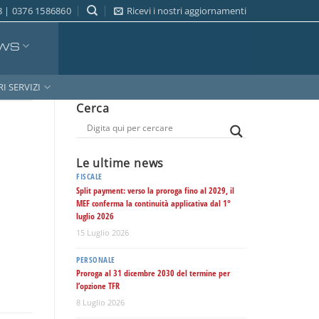
 | 0376 1586860
Ricevi i nostri aggiornamenti
WS
RI SERVIZI
Cerca
Le ultime news
FISCALE
Split payment: verso la proroga fino al 2029, il
MEF conferma la continuità applicativa dal 1°
luglio 2026
15 Luglio 2026
PERSONALE
Proroga al 31 dicembre 2030 del termine per
l’opzione TFR
8 Luglio 2026