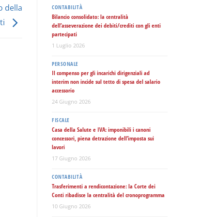
 della
CONTABILITÀ
Bilancio consolidato: la centralità
ti
dell’asseverazione dei debiti/crediti con gli enti
partecipati
1 Luglio 2026
PERSONALE
Il compenso per gli incarichi dirigenziali ad
interim non incide sul tetto di spesa del salario
accessorio
24 Giugno 2026
FISCALE
Casa della Salute e IVA: imponibili i canoni
concessori, piena detrazione dell’imposta sui
lavori
17 Giugno 2026
CONTABILITÀ
Trasferimenti a rendicontazione: la Corte dei
Conti ribadisce la centralità del cronoprogramma
10 Giugno 2026