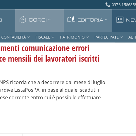
0376 1586858
I
CORSI
EDITORIA
NE
CONTABILITÀ
FISCALE
PATRIMONIO
PARTECIPATE
ALT
amenti comunicazione errori
e mensili dei lavoratori iscritti
INPS ricorda che a decorrere dal mese di luglio
ardive ListaPosPA, in base al quale, scaduti i
mese corrente entro cui è possibile effettuare