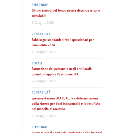
PERSONALE
Gli incrementi del fondo risorse decentrate sono
cumulabili
3 Giugno 2026
CONTABILITÀ
Fabbisogni standard: al via i questionari per
l’annualità 2024
28 Maggio 2026
FISCALE
Formazione del personale negli enti locali:
quando si applica l’esenzione IVA
27 Maggio 2026
CONTABILITÀ
Sperimentazione ACCRUAL: la rideterminazione
della riserva per beni indisponibili e le rettifiche
nel modello di raccordo
20 Maggio 2026
PERSONALE
La spesa per il personale impiegato nelle funzioni