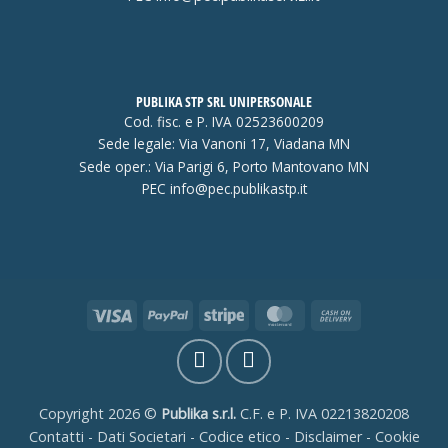
PUBLIKA STP SRL UNIPERSONALE
Cod. fisc. e P. IVA 02523600209
Sede legale: Via Vanoni 17, Viadana MN
Sede oper.: Via Parigi 6, Porto Mantovano MN
PEC
info@pec.publikastp.it
Visa
PayPal
Stripe
MasterCard
Cash
On
Delivery
Copyright 2026 ©
Publika s.r.l.
C.F. e P. IVA 02213820208
Contatti
-
Dati Societari
-
Codice etico
-
Disclaimer
-
Cookie